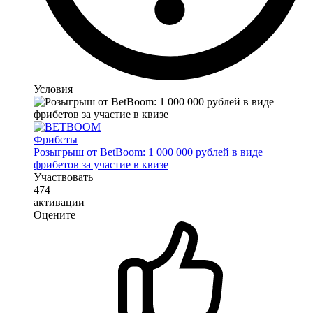
Условия
Фрибеты
Розыгрыш от BetBoom: 1 000 000 рублей в виде
фрибетов за участие в квизе
Участвовать
474
активации
Оцените