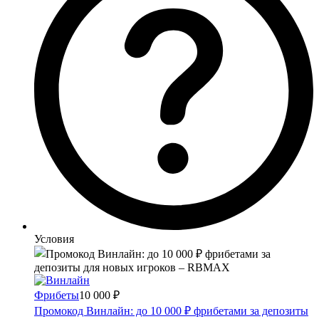
Условия
Фрибеты
10 000 ₽
Промокод Винлайн: до 10 000 ₽ фрибетами за депозиты