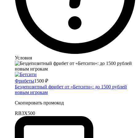
Условия
Фрибеты
1500 ₽
Бездепозитный фрибет от «Бетсити»: до 1500 рублей
новым игрокам
Скопировать промокод
RB3X500