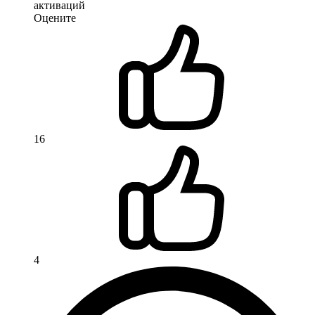
активаций
Оцените
16
4