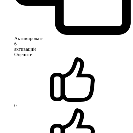
Активировать
6
активаций
Оцените
0