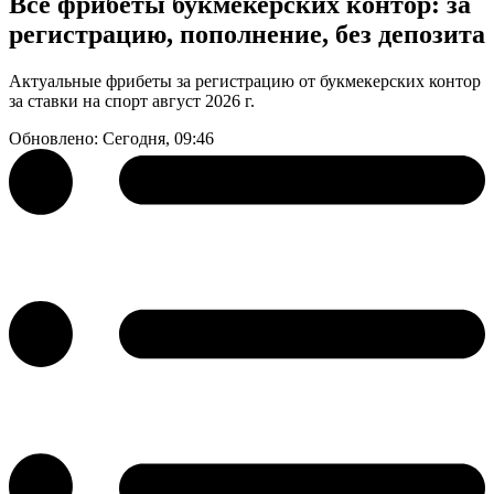
Все фрибеты букмекерских контор: за
регистрацию, пополнение, без депозита
Актуальные фрибеты за регистрацию от букмекерских контор
за ставки на спорт август 2026 г.
Обновлено:
Сегодня, 09:46