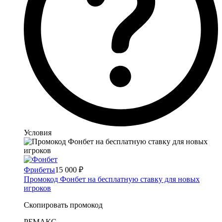
Условия
Фрибеты
15 000 ₽
Промокод Фонбет на бесплатную ставку для новых
игроков
Скопировать промокод
РБМАКС