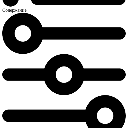
Содержание