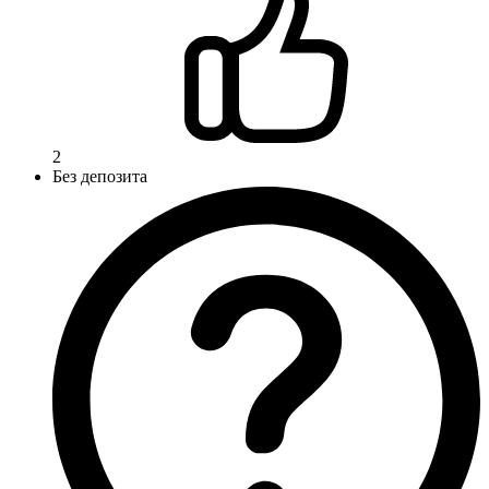
2
Без депозита