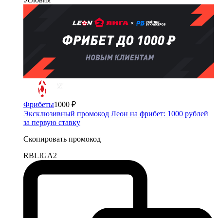
Фрибеты
1000 ₽
Эксклюзивный промокод Леон на фрибет: 1000 рублей
за первую ставку
Скопировать промокод
RBLIGA2