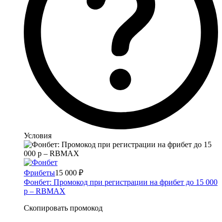
Условия
Фрибеты
15 000 ₽
Фонбет: Промокод при регистрации на фрибет до 15 000
р – RBMAX
Скопировать промокод