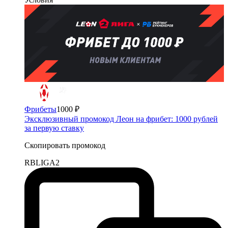
Фрибеты
1000 ₽
Эксклюзивный промокод Леон на фрибет: 1000 рублей
за первую ставку
Скопировать промокод
RBLIGA2