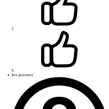
2
0
Без депозита