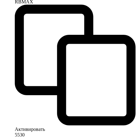
RBMAX
Активировать
5530