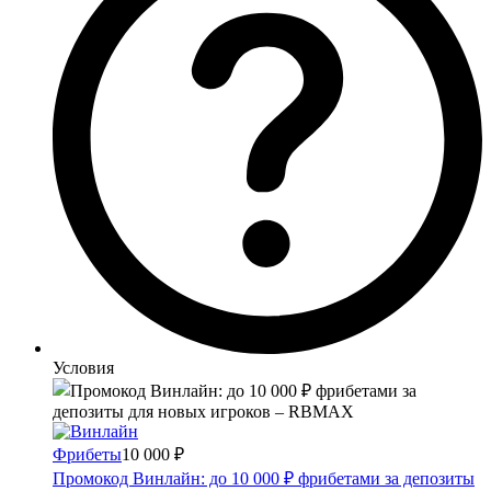
Условия
Фрибеты
10 000 ₽
Промокод Винлайн: до 10 000 ₽ фрибетами за депозиты