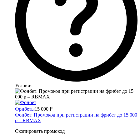
Условия
Фрибеты
15 000 ₽
Фонбет: Промокод при регистрации на фрибет до 15 000
р – RBMAX
Скопировать промокод