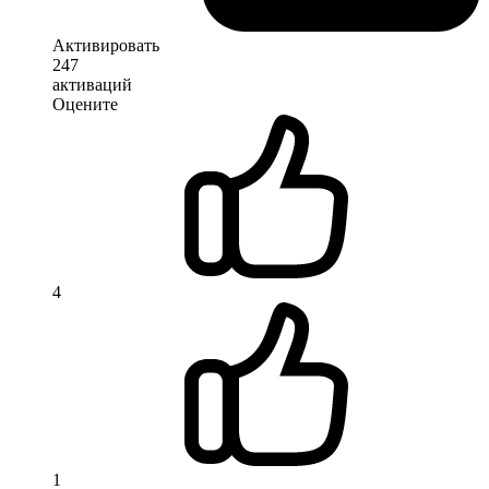
Активировать
247
активаций
Оцените
4
1