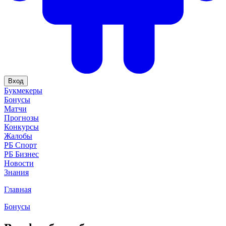
Вход
Букмекеры
Бонусы
Матчи
Прогнозы
Конкурсы
Жалобы
РБ Спорт
РБ Бизнес
Новости
Знания
Главная
Бонусы