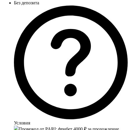
Без депозита
Условия