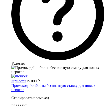
Условия
Фрибеты
15 000 ₽
Промокод Фонбет на бесплатную ставку для новых
игроков
Скопировать промокод
РБМАКС