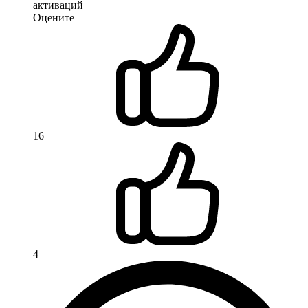
активаций
Оцените
16
4