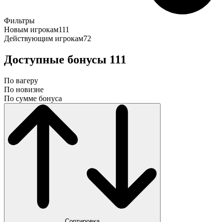
Фильтры
Новым игрокам
111
Действующим игрокам
72
Доступные бонусы
111
По вагеру
По новизне
По сумме бонуса
Сортировка