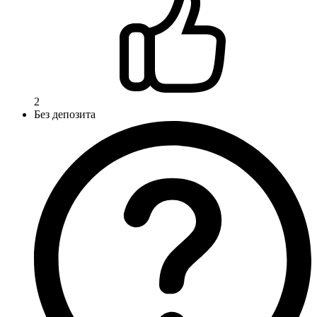
2
Без депозита