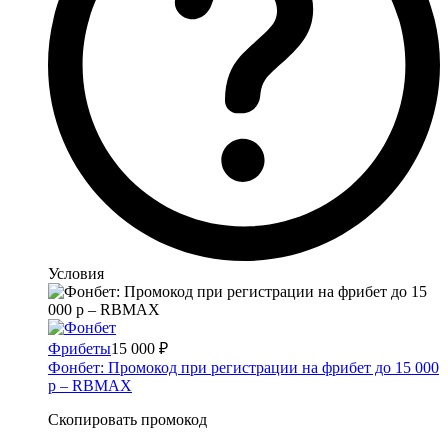
Условия
Фрибеты
15 000 ₽
Фонбет: Промокод при регистрации на фрибет до 15 000
р – RBMAX
Скопировать промокод