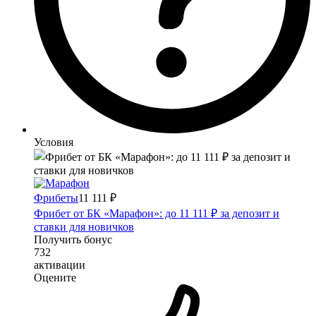
Условия
Фрибеты
11 111 ₽
Фрибет от БК «Марафон»: до 11 111 ₽ за депозит и
ставки для новичков
Получить бонус
732
активации
Оцените