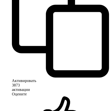
Активировать
3873
активации
Оцените