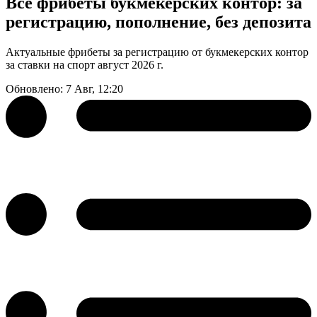
Все фрибеты букмекерских контор: за
регистрацию, пополнение, без депозита
Актуальные фрибеты за регистрацию от букмекерских контор
за ставки на спорт август 2026 г.
Обновлено:
7 Авг, 12:20