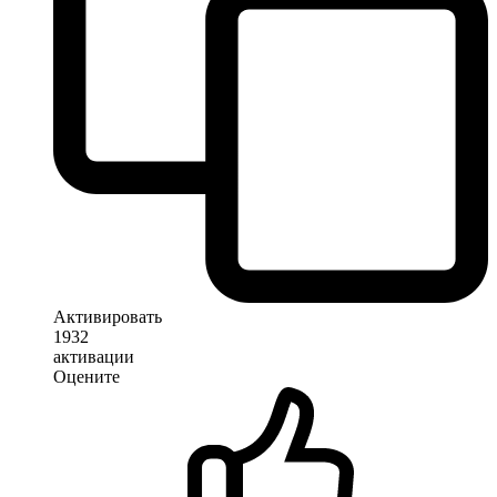
Активировать
1932
активации
Оцените