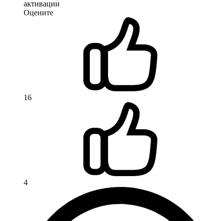
активации
Оцените
16
4