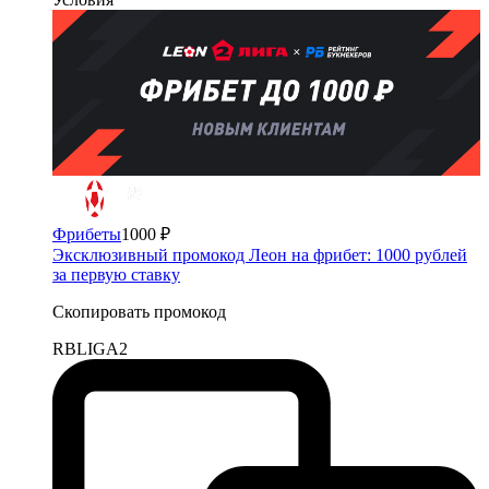
Фрибеты
1000 ₽
Эксклюзивный промокод Леон на фрибет: 1000 рублей
за первую ставку
Скопировать промокод
RBLIGA2