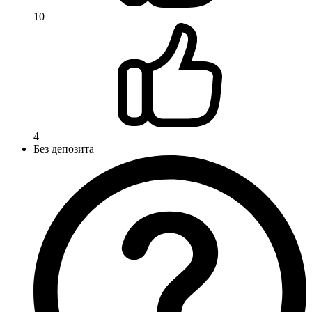
10
4
Без депозита