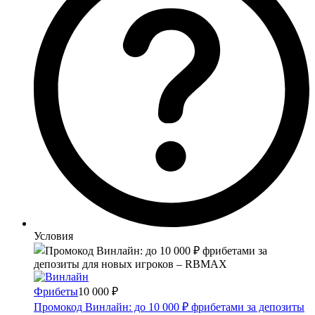
Условия
Фрибеты
10 000 ₽
Промокод Винлайн: до 10 000 ₽ фрибетами за депозиты