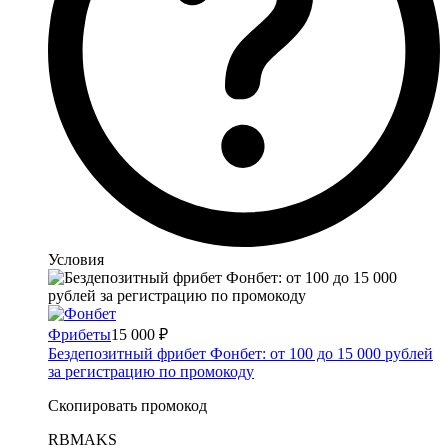
Условия
Фрибеты
15 000 ₽
Бездепозитный фрибет Фонбет: от 100 до 15 000 рублей
за регистрацию по промокоду
Скопировать промокод
RBMAKS