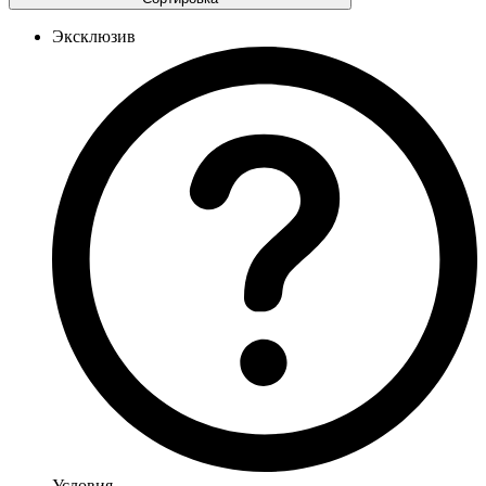
Эксклюзив
Условия