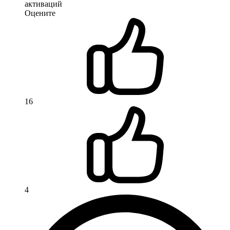
активаций
Оцените
16
4