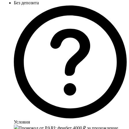
Без депозита
Условия