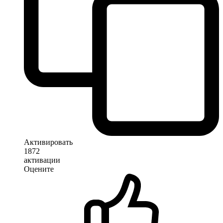
Активировать
1872
активации
Оцените