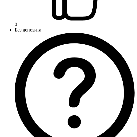
0
Без депозита