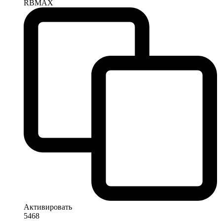
RBMAX
Активировать
5468