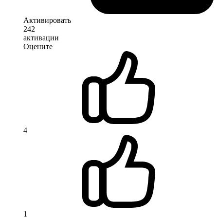
Активировать
242
активации
Оцените
4
1