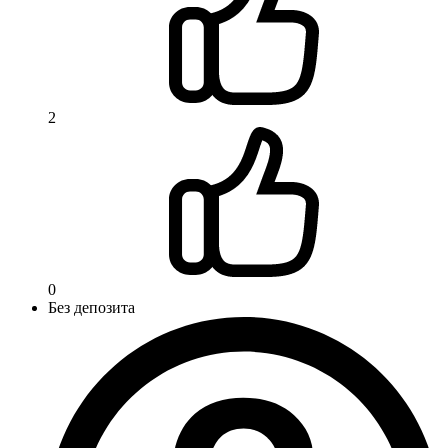
2
0
Без депозита