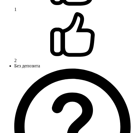
1
2
Без депозита