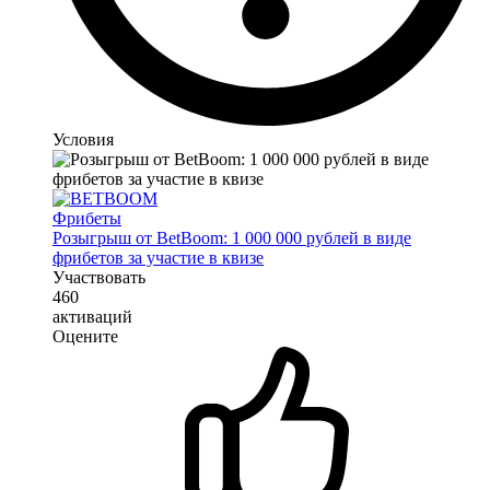
Условия
Фрибеты
Розыгрыш от BetBoom: 1 000 000 рублей в виде
фрибетов за участие в квизе
Участвовать
460
активаций
Оцените