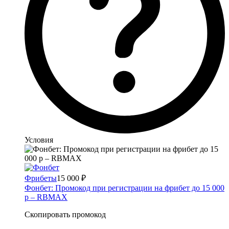
Условия
Фрибеты
15 000 ₽
Фонбет: Промокод при регистрации на фрибет до 15 000
р – RBMAX
Скопировать промокод