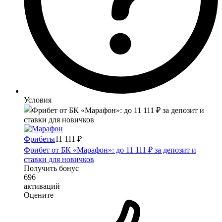
Условия
Фрибеты
11 111 ₽
Фрибет от БК «Марафон»: до 11 111 ₽ за депозит и
ставки для новичков
Получить бонус
696
активаций
Оцените