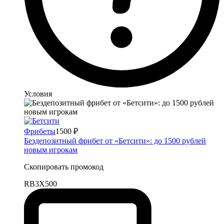
Условия
Фрибеты
1500 ₽
Бездепозитный фрибет от «Бетсити»: до 1500 рублей
новым игрокам
Скопировать промокод
RB3X500