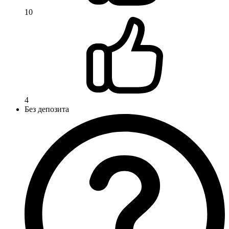
10
4
Без депозита