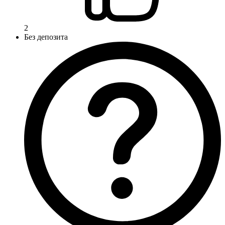
2
Без депозита