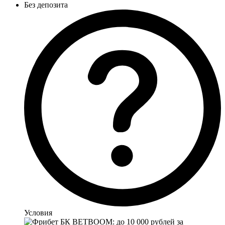
Без депозита
Условия