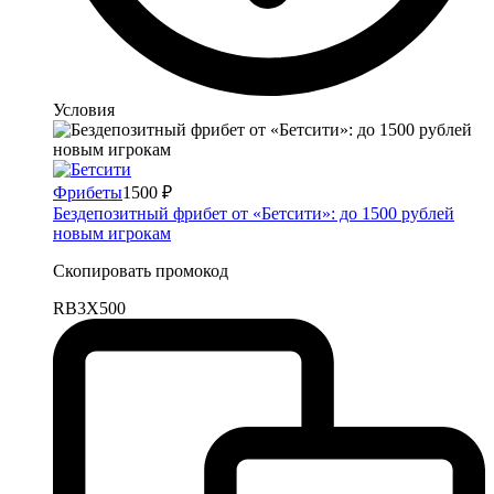
Условия
Фрибеты
1500 ₽
Бездепозитный фрибет от «Бетсити»: до 1500 рублей
новым игрокам
Скопировать промокод
RB3X500