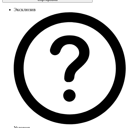
Эксклюзив
Условия