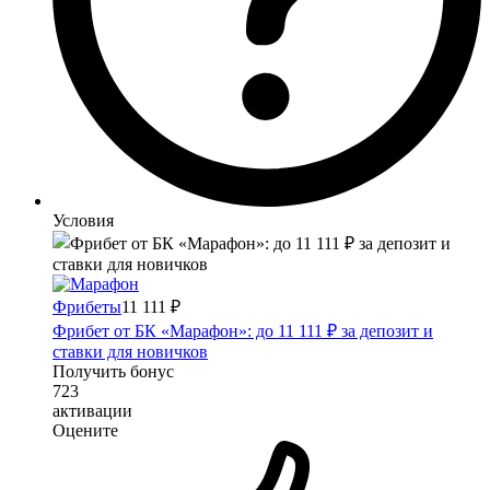
Условия
Фрибеты
11 111 ₽
Фрибет от БК «Марафон»: до 11 111 ₽ за депозит и
ставки для новичков
Получить бонус
723
активации
Оцените