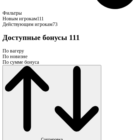
Фильтры
Новым игрокам
111
Действующим игрокам
73
Доступные бонусы
111
По вагеру
По новизне
По сумме бонуса
Сортировка