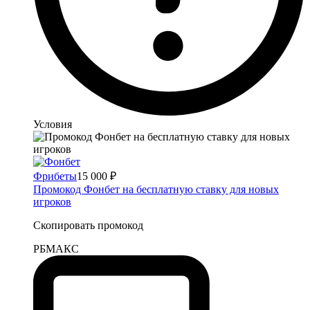
Условия
Фрибеты
15 000 ₽
Промокод Фонбет на бесплатную ставку для новых
игроков
Скопировать промокод
РБМАКС