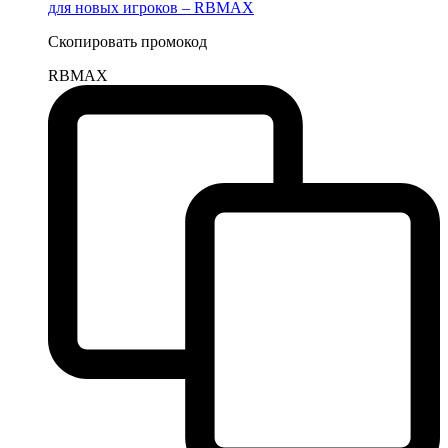
для новых игроков – RBMAX
Скопировать промокод
RBMAX