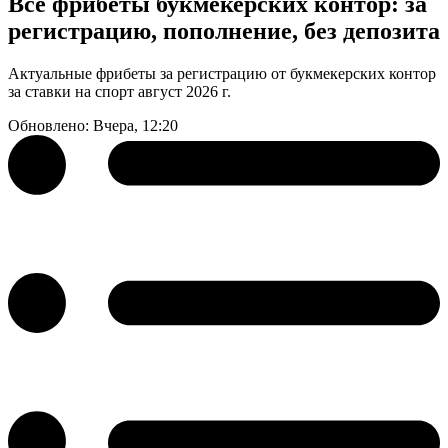
Все фрибеты букмекерских контор: за
регистрацию, пополнение, без депозита
Актуальные фрибеты за регистрацию от букмекерских контор
за ставки на спорт август 2026 г.
Обновлено:
Вчера, 12:20