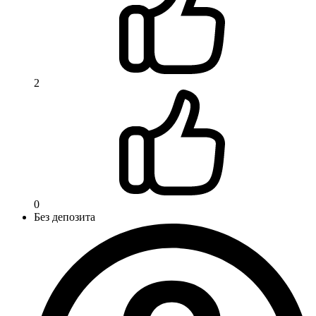
2
0
Без депозита