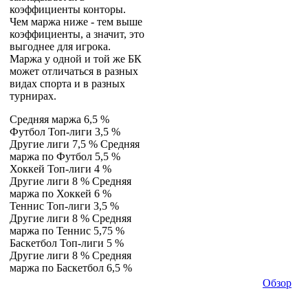
коэффициенты конторы.
Чем маржа ниже - тем выше
коэффициенты, а значит, это
выгоднее для игрока.
Маржа у одной и той же БК
может отличаться в разных
видах спорта и в разных
турнирах.
Средняя маржа 6,5 %
Футбол
Топ-лиги 3,5 %
Другие лиги 7,5 %
Средняя
маржа по Футбол 5,5 %
Хоккей
Топ-лиги 4 %
Другие лиги 8 %
Средняя
маржа по Хоккей 6 %
Теннис
Топ-лиги 3,5 %
Другие лиги 8 %
Средняя
маржа по Теннис 5,75 %
Баскетбол
Топ-лиги 5 %
Другие лиги 8 %
Средняя
маржа по Баскетбол 6,5 %
Обзор