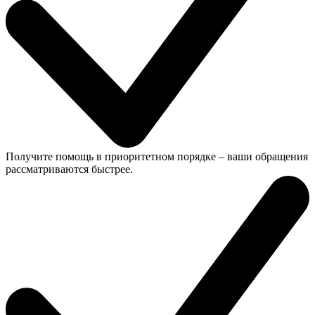
Получите помощь в приоритетном порядке – ваши обращения
рассматриваются быстрее.