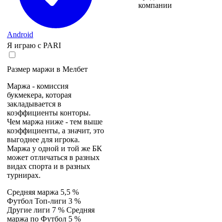
компании
Android
Я играю c PARI
Размер маржи в Мелбет
Маржа - комиссия
букмекера, которая
закладывается в
коэффициенты конторы.
Чем маржа ниже - тем выше
коэффициенты, а значит, это
выгоднее для игрока.
Маржа у одной и той же БК
может отличаться в разных
видах спорта и в разных
турнирах.
Средняя маржа 5,5 %
Футбол
Топ-лиги 3 %
Другие лиги 7 %
Средняя
маржа по Футбол 5 %