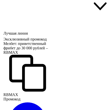
Лучшая линия
Эксклюзивный промокод
Мелбет: приветственный
фрибет до 30 000 рублей –
RBMAX
RBMAX
Промокод