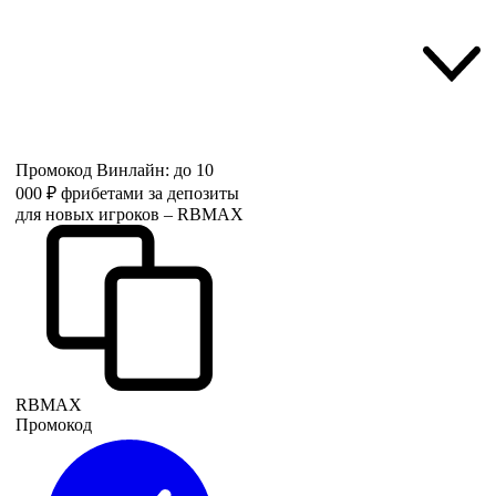
Промокод Винлайн: до 10
000 ₽ фрибетами за депозиты
для новых игроков – RBMAX
RBMAX
Промокод