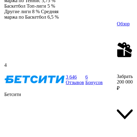
маржа по Теннис 5,75 %
Баскетбол
Топ-лиги 5 %
Другие лиги 8 %
Средняя
маржа по Баскетбол 6,5 %
Обзор
4
Забрать
3 646
6
200 000
Отзывов
Бонусов
₽
Бетсити