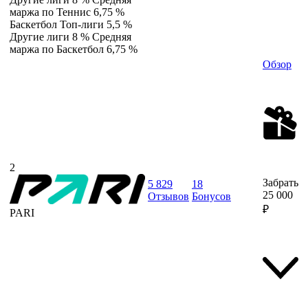
маржа по Теннис 6,75 %
Баскетбол
Топ-лиги 5,5 %
Другие лиги 8 %
Средняя
маржа по Баскетбол 6,75 %
Обзор
2
Забрать
5 829
18
25 000
Отзывов
Бонусов
₽
PARI