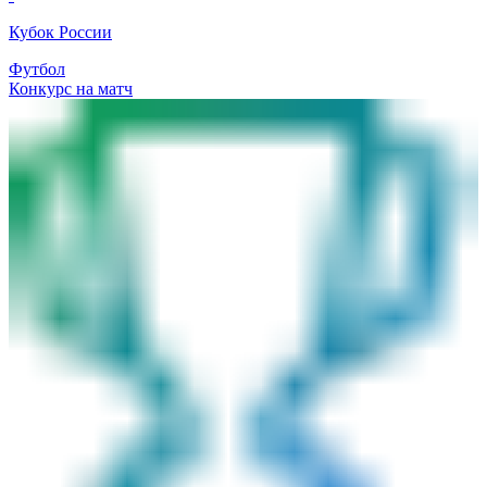
Кубок России
Футбол
Конкурс на матч