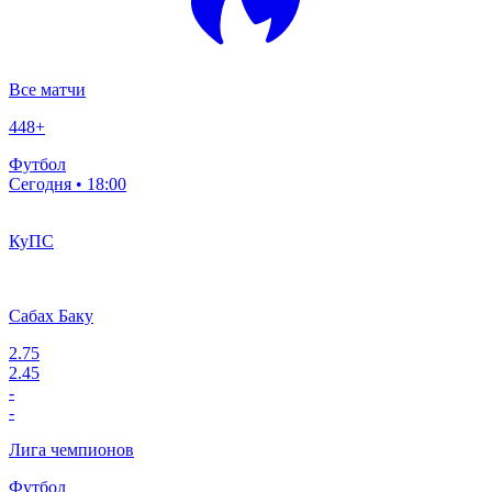
Все матчи
448
+
Футбол
Сегодня • 18:00
КуПС
Сабах Баку
2.75
2.45
-
-
Лига чемпионов
Футбол