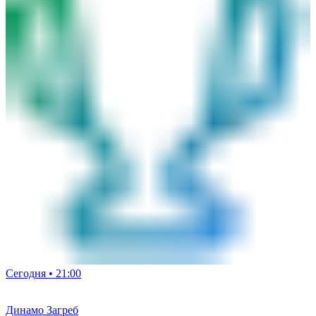
Сегодня • 21:00
Динамо Загреб