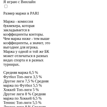
Я играю c Винлайн
Размер маржи в PARI
Маржа - комиссия
букмекера, которая
закладывается в
коэффициенты конторы.
Чем маржа ниже - тем выше
коэффициенты, а значит, это
выгоднее для игрока.
Маржа у одной и той же БК
может отличаться в разных
видах спорта и в разных
турнирах.
Средняя маржа 6,5 %
Футбол
Топ-лиги 3,5 %
Другие лиги 7,5 %
Средняя
маржа по Футбол 5,5 %
Хоккей
Топ-лиги 5 %
Другие лиги 8 %
Средняя
маржа по Хоккей 6,5 %
Теннис
Топ-лиги 5,5 %
Другие лиги 8 %
Средняя