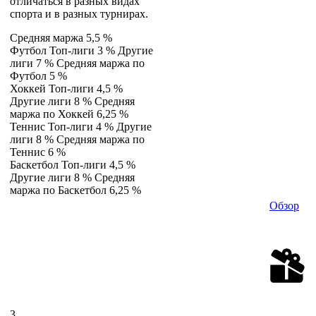
отличаться в разных видах
спорта и в разных турнирах.
Средняя маржа 5,5 %
Футбол
Топ-лиги 3 %
Другие
лиги 7 %
Средняя маржа по
Футбол 5 %
Хоккей
Топ-лиги 4,5 %
Другие лиги 8 %
Средняя
маржа по Хоккей 6,25 %
Теннис
Топ-лиги 4 %
Другие
лиги 8 %
Средняя маржа по
Теннис 6 %
Баскетбол
Топ-лиги 4,5 %
Другие лиги 8 %
Средняя
маржа по Баскетбол 6,25 %
Обзор
3