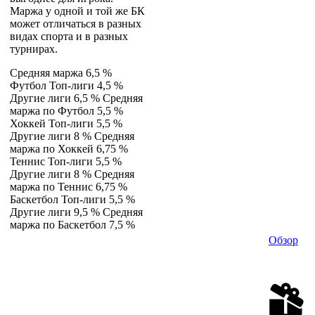
Маржа у одной и той же БК
может отличаться в разных
видах спорта и в разных
турнирах.
Средняя маржа 6,5 %
Футбол
Топ-лиги 4,5 %
Другие лиги 6,5 %
Средняя
маржа по Футбол 5,5 %
Хоккей
Топ-лиги 5,5 %
Другие лиги 8 %
Средняя
маржа по Хоккей 6,75 %
Теннис
Топ-лиги 5,5 %
Другие лиги 8 %
Средняя
маржа по Теннис 6,75 %
Баскетбол
Топ-лиги 5,5 %
Другие лиги 9,5 %
Средняя
маржа по Баскетбол 7,5 %
Обзор