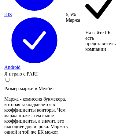
iOS
6,5
%
Маржа
На сайте РБ
есть
представитель
компании
Android
Я играю c PARI
Размер маржи в Мелбет
Маржа - комиссия букмекера,
которая закладывается в
коэффициенты конторы. Чем
маржа ниже - тем выше
коэффициенты, а значит, это
выгоднее для игрока. Маржа у
одной и той же БК может