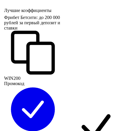
Лучшие коэффициенты
Фрибет Бетсити: до 200 000
рублей за первый депозит и
ставки
WIN200
Промокод