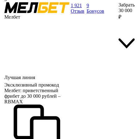
Забрать
1 921
9
30 000
Отзыв
Бонусов
₽
Мелбет
Лучшая линия
Эксклюзивный промокод
Мелбет: приветственный
фрибет до 30 000 рублей –
RBMAX