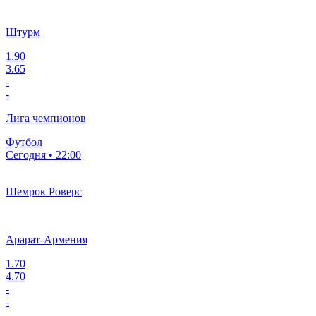
Штурм
1.90
3.65
-
-
Лига чемпионов
Футбол
Сегодня • 22:00
Шемрок Роверс
Арарат-Армения
1.70
4.70
-
-