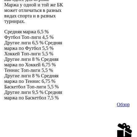
Маржа у одной и той же БК
может отличаться в разных
видах спорта и в разных
турнирах.
Средняя маржа 6,5 %
Футбол
Топ-лиги 4,5 %
Другие лиги 6,5 %
Средняя
маржа по Футбол 5,5 %
Хоккей
Топ-лиги 5,5 %
Другие лиги 8 %
Средняя
маржа по Хоккей 6,75 %
Теннис
Топ-лиги 5,5 %
Другие лиги 8 %
Средняя
маржа по Теннис 6,75 %
Баскетбол
Топ-лиги 5,5 %
Другие лиги 9,5 %
Средняя
маржа по Баскетбол 7,5 %
Обзор