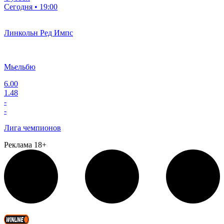
Сегодня • 19:00
Линкольн Ред Импс
Мьельбю
6.00
1.48
-
-
Лига чемпионов
Реклама 18+