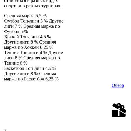
отличаться в разных видах
спорта и в разных турнирах.
Средняя маржа 5,5 %
Футбол
Топ-лиги 3 %
Другие
лиги 7 %
Средняя маржа по
Футбол 5 %
Хоккей
Топ-лиги 4,5 %
Другие лиги 8 %
Средняя
маржа по Хоккей 6,25 %
Теннис
Топ-лиги 4 %
Другие
лиги 8 %
Средняя маржа по
Теннис 6 %
Баскетбол
Топ-лиги 4,5 %
Другие лиги 8 %
Средняя
маржа по Баскетбол 6,25 %
Обзор
3