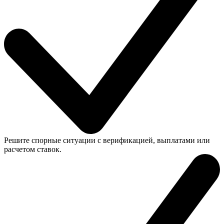
Решите спорные ситуации с верификацией, выплатами или
расчетом ставок.