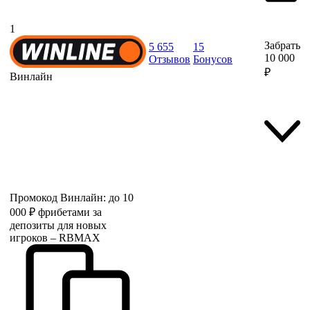
1
Забрать
5 655
15
10 000
Отзывов
Бонусов
₽
Винлайн
Промокод Винлайн: до 10
000 ₽ фрибетами за
депозиты для новых
игроков – RBMAX