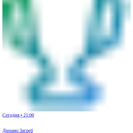
Сегодня • 21:00
Динамо Загреб