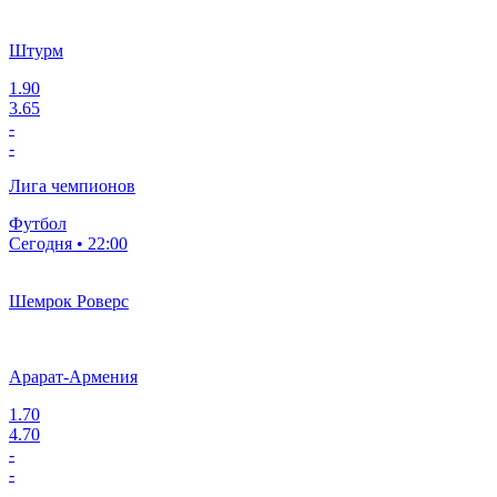
Штурм
1.90
3.65
-
-
Лига чемпионов
Футбол
Сегодня • 22:00
Шемрок Роверс
Арарат-Армения
1.70
4.70
-
-