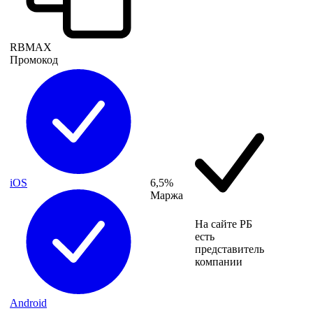
RBMAX
Промокод
iOS
6,5
%
Маржа
На сайте РБ
есть
представитель
компании
Android