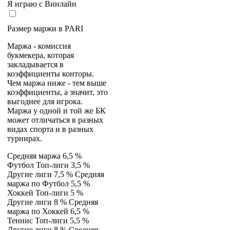
Я играю c Винлайн
Размер маржи в PARI
Маржа - комиссия
букмекера, которая
закладывается в
коэффициенты конторы.
Чем маржа ниже - тем выше
коэффициенты, а значит, это
выгоднее для игрока.
Маржа у одной и той же БК
может отличаться в разных
видах спорта и в разных
турнирах.
Средняя маржа 6,5 %
Футбол
Топ-лиги 3,5 %
Другие лиги 7,5 %
Средняя
маржа по Футбол 5,5 %
Хоккей
Топ-лиги 5 %
Другие лиги 8 %
Средняя
маржа по Хоккей 6,5 %
Теннис
Топ-лиги 5,5 %
Другие лиги 8 %
Средняя