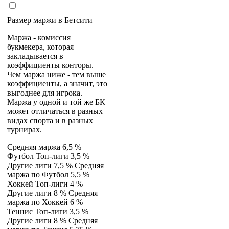
Размер маржи в Бетсити
Маржа - комиссия
букмекера, которая
закладывается в
коэффициенты конторы.
Чем маржа ниже - тем выше
коэффициенты, а значит, это
выгоднее для игрока.
Маржа у одной и той же БК
может отличаться в разных
видах спорта и в разных
турнирах.
Средняя маржа 6,5 %
Футбол
Топ-лиги 3,5 %
Другие лиги 7,5 %
Средняя
маржа по Футбол 5,5 %
Хоккей
Топ-лиги 4 %
Другие лиги 8 %
Средняя
маржа по Хоккей 6 %
Теннис
Топ-лиги 3,5 %
Другие лиги 8 %
Средняя