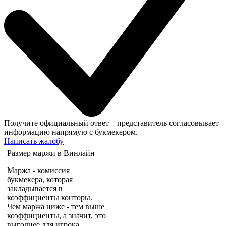
Получите официальный ответ – представитель согласовывает
информацию напрямую с букмекером.
Написать жалобу
Размер маржи в Винлайн
Маржа - комиссия
букмекера, которая
закладывается в
коэффициенты конторы.
Чем маржа ниже - тем выше
коэффициенты, а значит, это
выгоднее для игрока.