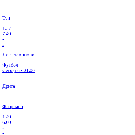
Тун
1.37
7.40
-
-
Лига чемпионов
Футбол
Сегодня • 21:00
Дрита
Флориана
1.49
6.60
-
-