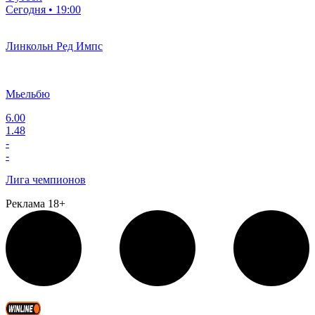
Сегодня • 19:00
Линкольн Ред Импс
Мьельбю
6.00
1.48
-
-
Лига чемпионов
Реклама 18+