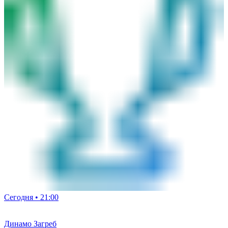
Сегодня • 21:00
Динамо Загреб