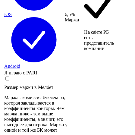
iOS
6,5
%
Маржа
На сайте РБ
есть
представитель
компании
Android
Я играю c PARI
Размер маржи в Мелбет
Маржа - комиссия букмекера,
которая закладывается в
коэффициенты конторы. Чем
маржа ниже - тем выше
коэффициенты, а значит, это
выгоднее для игрока. Маржа у
одной и той же БК может