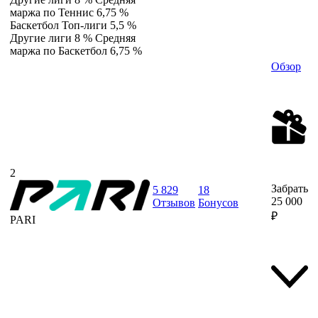
маржа по Теннис 6,75 %
Баскетбол
Топ-лиги 5,5 %
Другие лиги 8 %
Средняя
маржа по Баскетбол 6,75 %
Обзор
2
Забрать
5 829
18
25 000
Отзывов
Бонусов
₽
PARI