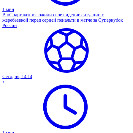
1
мин
В «Спартаке» изложили свое видение ситуации с
жеребьевкой перед серией пенальти в матче за Суперкубок
России
Сегодня, 14:14
•
1
мин