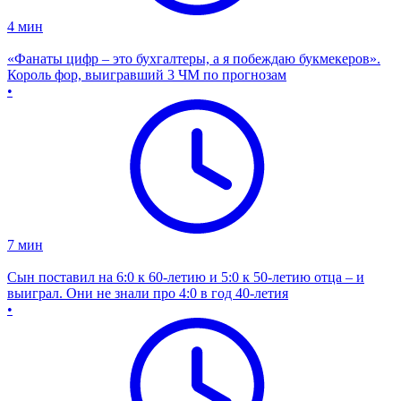
4
мин
«Фанаты цифр – это бухгалтеры, а я побеждаю букмекеров».
Король фор, выигравший 3 ЧМ по прогнозам
•
7
мин
Сын поставил на 6:0 к 60-летию и 5:0 к 50-летию отца – и
выиграл. Они не знали про 4:0 в год 40-летия
•