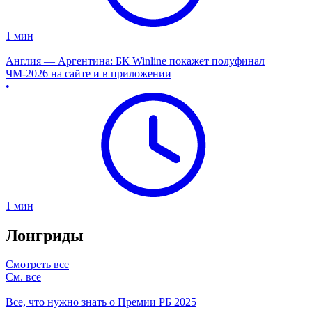
1
мин
Англия — Аргентина: БК Winline покажет полуфинал
ЧМ-2026 на сайте и в приложении
•
1
мин
Лонгриды
Смотреть все
См. все
Все, что нужно знать о Премии РБ 2025