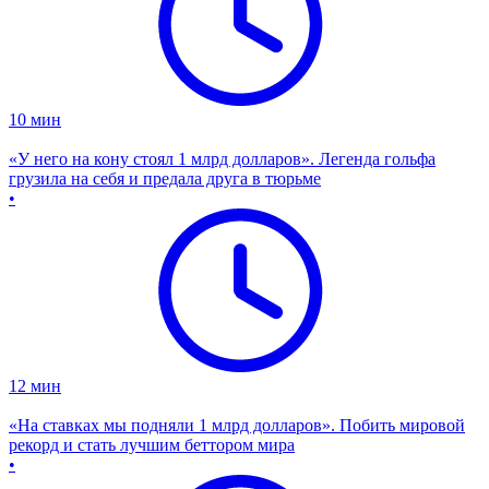
10
мин
«У него на кону стоял 1 млрд долларов». Легенда гольфа
грузила на себя и предала друга в тюрьме
•
12
мин
«На ставках мы подняли 1 млрд долларов». Побить мировой
рекорд и стать лучшим беттором мира
•