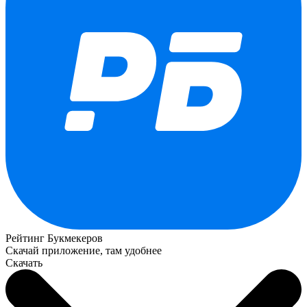
Рейтинг Букмекеров
Скачай приложение, там удобнее
Скачать