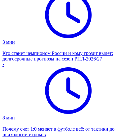
3
мин
Кто станет чемпионом России и кому грозит вылет:
долгосрочные прогнозы на сезон РПЛ-2026/27
•
8
мин
Почему счет 1:0 меняет в футболе всё: от тактики до
психологии игроков