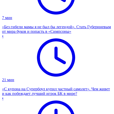
7
мин
«Без гибели мамы я не был бы легендой». Стать Губерниевым
от мира буков и попасть в «Симпсоны»
•
21
мин
«С купона на Супербоул купил частный самолет». Чем живет
и как побеждает лучший игрок БК в мире?
•