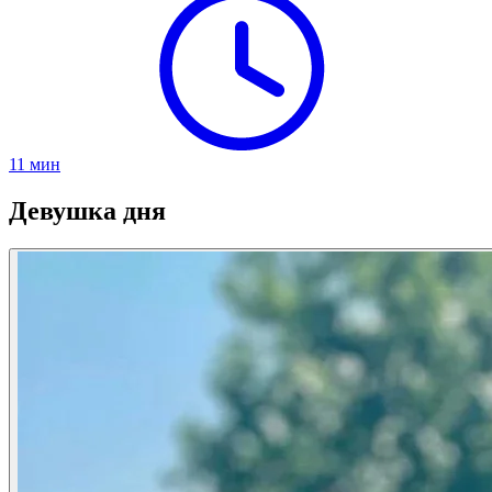
11
мин
Девушка дня