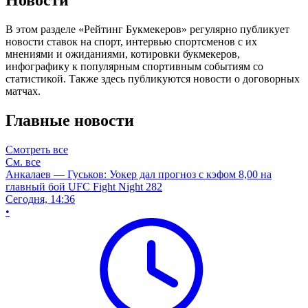
В этом разделе «Рейтинг Букмекеров» регулярно публикует
новости ставок на спорт, интервью спортсменов с их
мнениями и ожиданиями, котировки букмекеров,
инфографику к популярным спортивным событиям со
статистикой. Также здесь публикуются новости о договорных
матчах.
Главные новости
Смотреть все
См. все
Анкалаев — Гуськов: Уокер дал прогноз с кэфом 8,00 на
главный бой UFC Fight Night 282
Сегодня, 14:36
•