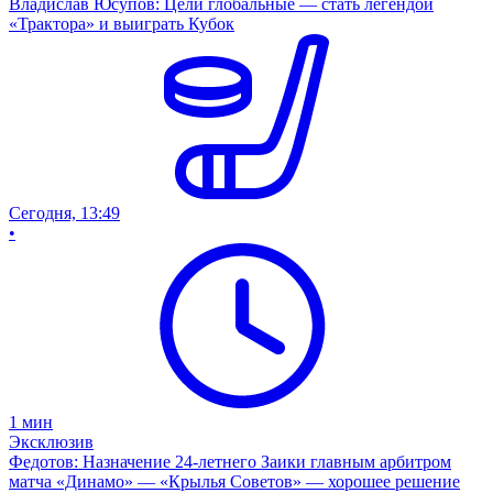
Владислав Юсупов: Цели глобальные — стать легендой
«Трактора» и выиграть Кубок
Сегодня, 13:49
•
1
мин
Эксклюзив
Федотов: Назначение 24-летнего Заики главным арбитром
матча «Динамо» — «Крылья Советов» — хорошее решение