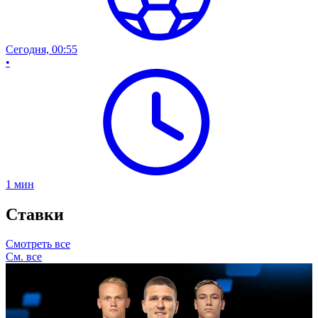
Сегодня, 00:55
•
1
мин
Ставки
Смотреть все
См. все