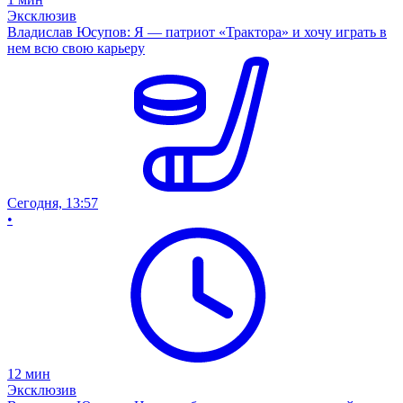
Эксклюзив
Владислав Юсупов: Я — патриот «Трактора» и хочу играть в
нем всю свою карьеру
Сегодня, 13:57
•
12
мин
Эксклюзив