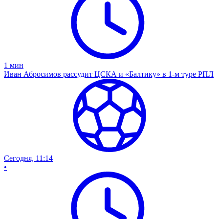
1
мин
Иван Абросимов рассудит ЦСКА и «Балтику» в 1-м туре РПЛ
Сегодня, 11:14
•