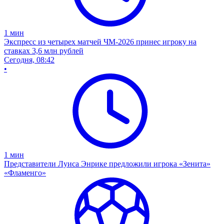
1
мин
Экспресс из четырех матчей ЧМ-2026 принес игроку на
ставках 3,6 млн рублей
Сегодня, 08:42
•
1
мин
Представители Луиса Энрике предложили игрока «Зенита»
«Фламенго»