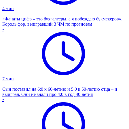
4
мин
«Фанаты цифр – это бухгалтеры, а я побеждаю букмекеров».
Король фор, выигравший 3 ЧМ по прогнозам
•
7
мин
Сын поставил на 6:0 к 60-летию и 5:0 к 50-летию отца – и
выиграл. Они не знали про 4:0 в год 40-летия
•