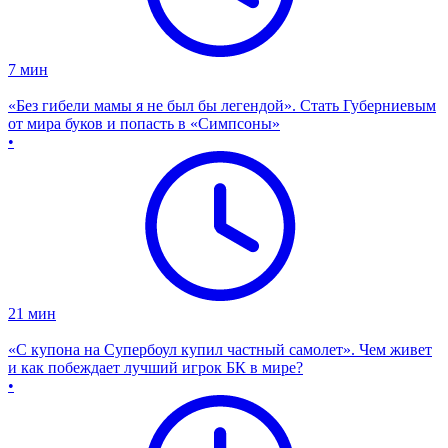
7
мин
«Без гибели мамы я не был бы легендой». Стать Губерниевым
от мира буков и попасть в «Симпсоны»
•
21
мин
«С купона на Супербоул купил частный самолет». Чем живет
и как побеждает лучший игрок БК в мире?
•