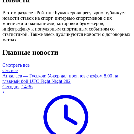
В этом разделе «Рейтинг Букмекеров» регулярно публикует
новости ставок на спорт, интервью спортсменов с их
мнениями и ожиданиями, котировки букмекеров,
инфографику к популярным спортивным событиям со
статистикой. Также здесь публикуются новости о договорных
матчах.
Главные новости
Смотреть все
См. все
Анкалаев — Гуськов: Уокер дал прогноз с кэфом 8,00 на
главный бой UFC Fight Night 282
Сегодня, 14:36
•