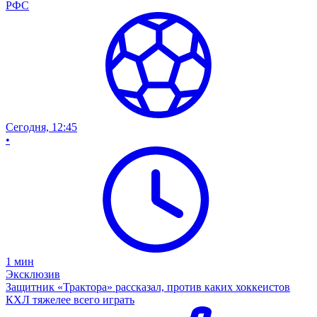
РФС
Сегодня, 12:45
•
1
мин
Эксклюзив
Защитник «Трактора» рассказал, против каких хоккеистов
КХЛ тяжелее всего играть