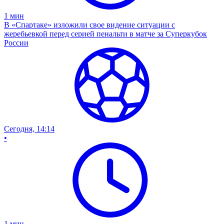
1
мин
В «Спартаке» изложили свое видение ситуации с
жеребьевкой перед серией пенальти в матче за Суперкубок
России
Сегодня, 14:14
•
1
мин