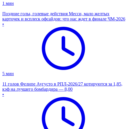
1
мин
Поздние голы, голевые действия Месси, мало желтых
карточек и всплеск офсайдов: что нас ждет в финале ЧМ-2026
•
5
мин
11 голов Фелипе Аугусто в РПЛ-2026/27 котируются за 1,85,
кэф на лучшего бомбардира — 8,00
•