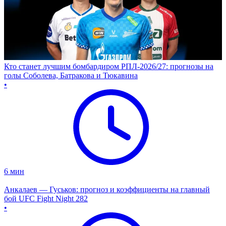
Кто станет лучшим бомбардиром РПЛ-2026/27: прогнозы на
голы Соболева, Батракова и Тюкавина
•
6
мин
Анкалаев — Гуськов: прогноз и коэффициенты на главный
бой UFC Fight Night 282
•