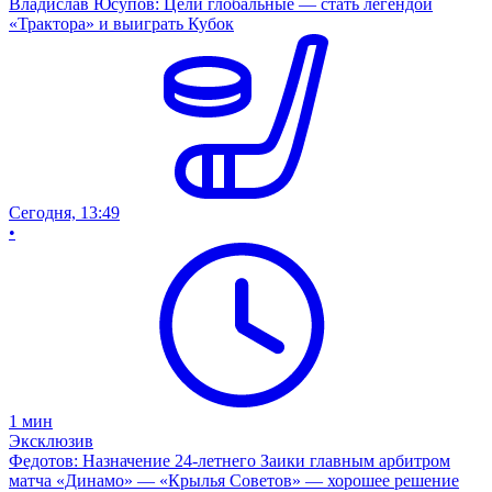
Владислав Юсупов: Цели глобальные — стать легендой
«Трактора» и выиграть Кубок
Сегодня, 13:49
•
1
мин
Эксклюзив
Федотов: Назначение 24-летнего Заики главным арбитром
матча «Динамо» — «Крылья Советов» — хорошее решение