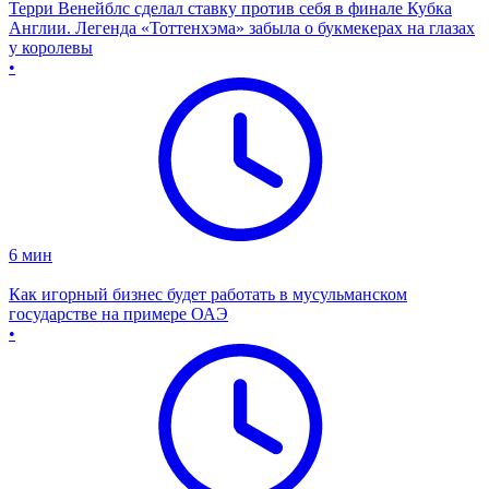
Терри Венейблс сделал ставку против себя в финале Кубка
Англии. Легенда «Тоттенхэма» забыла о букмекерах на глазах
у королевы
•
6
мин
Как игорный бизнес будет работать в мусульманском
государстве на примере ОАЭ
•