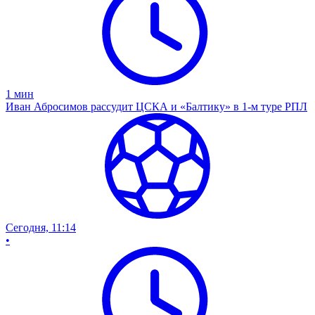
1
мин
Иван Абросимов рассудит ЦСКА и «Балтику» в 1-м туре РПЛ
Сегодня, 11:14
•