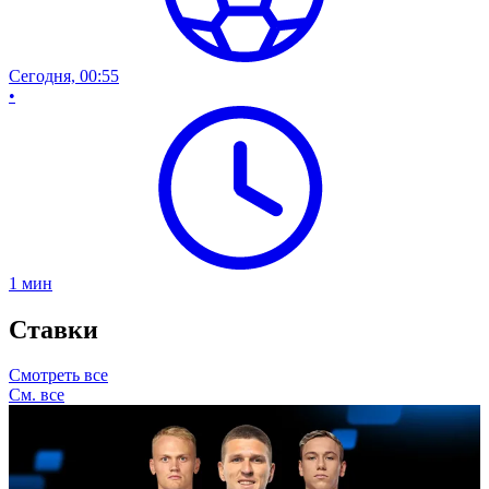
Сегодня, 00:55
•
1
мин
Ставки
Смотреть все
См. все