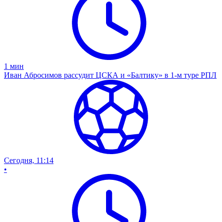
1
мин
Иван Абросимов рассудит ЦСКА и «Балтику» в 1-м туре РПЛ
Сегодня, 11:14
•