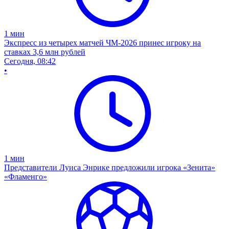
1
мин
Экспресс из четырех матчей ЧМ-2026 принес игроку на
ставках 3,6 млн рублей
Сегодня, 08:42
•
1
мин
Представители Луиса Энрике предложили игрока «Зенита»
«Фламенго»