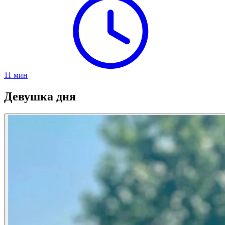
11
мин
Девушка дня