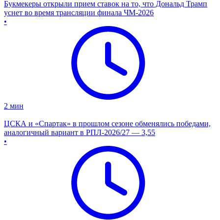
Букмекеры открыли прием ставок на то, что Дональд Трамп
уснет во время трансляции финала ЧМ-2026
•
2
мин
ЦСКА и «Спартак» в прошлом сезоне обменялись победами,
аналогичный вариант в РПЛ-2026/27 — 3,55
•