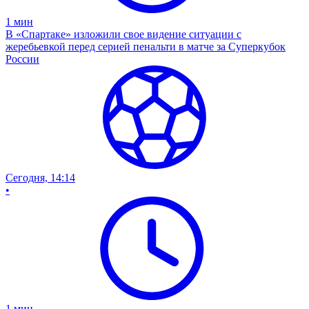
1
мин
В «Спартаке» изложили свое видение ситуации с
жеребьевкой перед серией пенальти в матче за Суперкубок
России
Сегодня, 14:14
•
1
мин