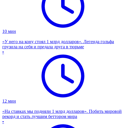
10
мин
«У него на кону стоял 1 млрд долларов». Легенда гольфа
грузила на себя и предала друга в тюрьме
•
12
мин
«На ставках мы подняли 1 млрд долларов». Побить мировой
рекорд и стать лучшим беттором мира
•