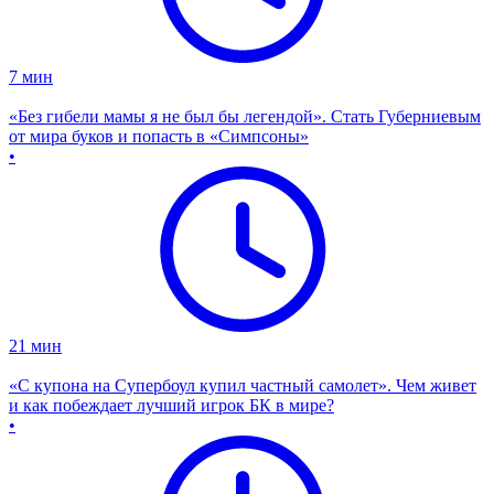
7
мин
«Без гибели мамы я не был бы легендой». Стать Губерниевым
от мира буков и попасть в «Симпсоны»
•
21
мин
«С купона на Супербоул купил частный самолет». Чем живет
и как побеждает лучший игрок БК в мире?
•