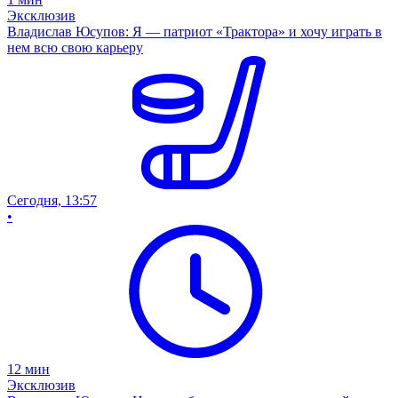
Эксклюзив
Владислав Юсупов: Я — патриот «Трактора» и хочу играть в
нем всю свою карьеру
Сегодня, 13:57
•
12
мин
Эксклюзив