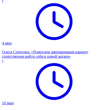
•
4
мин
Олеся Серегина: «Помогаем завершившим карьеру
спортсменам найти себя в новой жизни»
•
10
мин