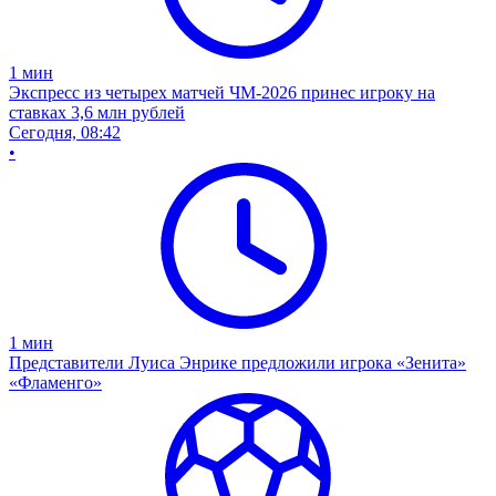
1
мин
Экспресс из четырех матчей ЧМ-2026 принес игроку на
ставках 3,6 млн рублей
Сегодня, 08:42
•
1
мин
Представители Луиса Энрике предложили игрока «Зенита»
«Фламенго»