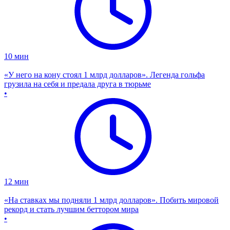
10
мин
«У него на кону стоял 1 млрд долларов». Легенда гольфа
грузила на себя и предала друга в тюрьме
•
12
мин
«На ставках мы подняли 1 млрд долларов». Побить мировой
рекорд и стать лучшим беттором мира
•