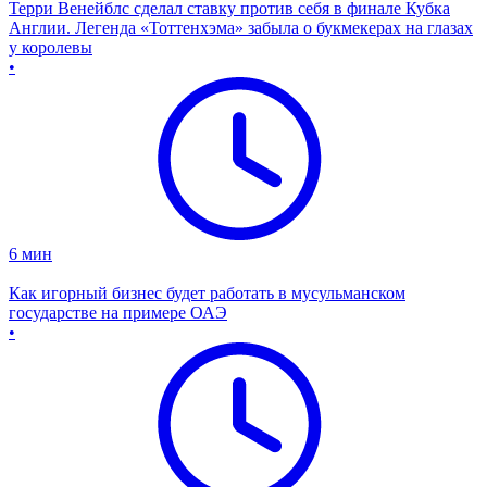
Терри Венейблс сделал ставку против себя в финале Кубка
Англии. Легенда «Тоттенхэма» забыла о букмекерах на глазах
у королевы
•
6
мин
Как игорный бизнес будет работать в мусульманском
государстве на примере ОАЭ
•