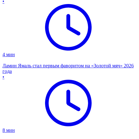
•
4
мин
Ламин Ямаль стал первым фаворитом на «Золотой мяч» 2026
года
•
8
мин