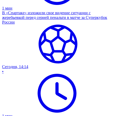
1
мин
В «Спартаке» изложили свое видение ситуации с
жеребьевкой перед серией пенальти в матче за Суперкубок
России
Сегодня, 14:14
•
1
мин