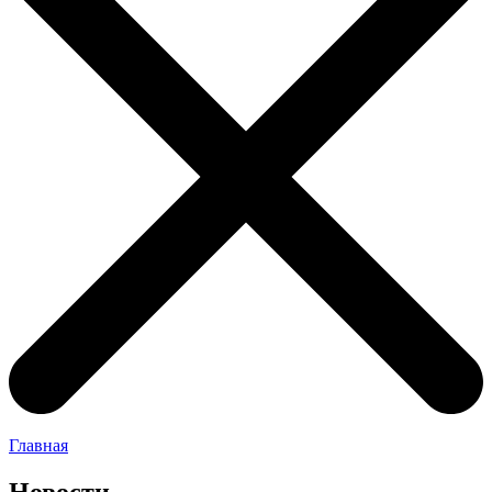
Главная
Новости