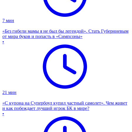
7
мин
«Без гибели мамы я не был бы легендой». Стать Губерниевым
от мира буков и попасть в «Симпсоны»
•
21
мин
«С купона на Супербоул купил частный самолет». Чем живет
и как побеждает лучший игрок БК в мире?
•