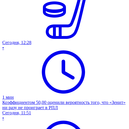
Сегодня, 12:28
•
1
мин
Коэффициентом 50,00 оценили вероятность того, что «Зенит»
ни разу не проиграет в РПЛ
Сегодня, 11:51
•