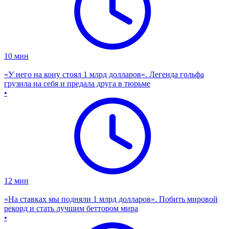
10
мин
«У него на кону стоял 1 млрд долларов». Легенда гольфа
грузила на себя и предала друга в тюрьме
•
12
мин
«На ставках мы подняли 1 млрд долларов». Побить мировой
рекорд и стать лучшим беттором мира
•