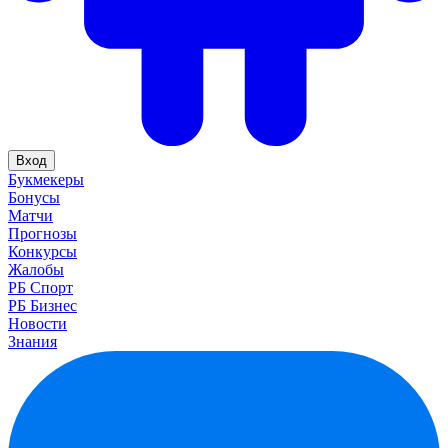
Вход
Букмекеры
Бонусы
Матчи
Прогнозы
Конкурсы
Жалобы
РБ Спорт
РБ Бизнес
Новости
Знания