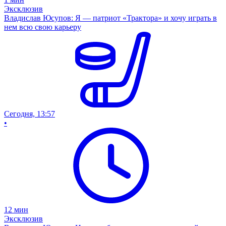
Эксклюзив
Владислав Юсупов: Я — патриот «Трактора» и хочу играть в
нем всю свою карьеру
Сегодня, 13:57
•
12
мин
Эксклюзив