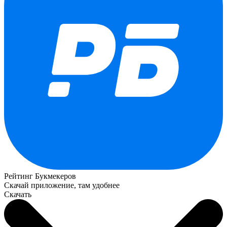
Рейтинг Букмекеров
Скачай приложение, там удобнее
Скачать