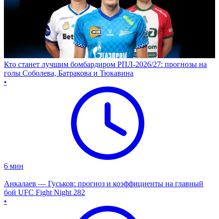
Кто станет лучшим бомбардиром РПЛ-2026/27: прогнозы на
голы Соболева, Батракова и Тюкавина
•
6
мин
Анкалаев — Гуськов: прогноз и коэффициенты на главный
бой UFC Fight Night 282
•