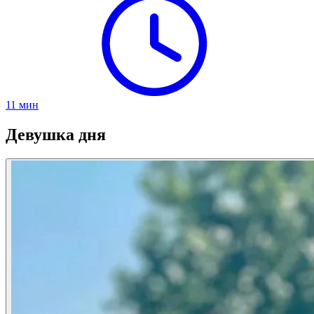
11
мин
Девушка дня