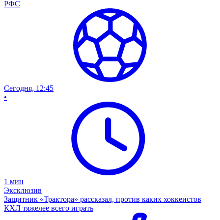
РФС
Сегодня, 12:45
•
1
мин
Эксклюзив
Защитник «Трактора» рассказал, против каких хоккеистов
КХЛ тяжелее всего играть