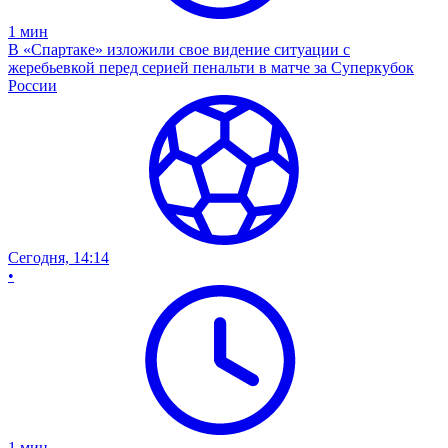
1
мин
В «Спартаке» изложили свое видение ситуации с
жеребьевкой перед серией пенальти в матче за Суперкубок
России
Сегодня, 14:14
•
1
мин