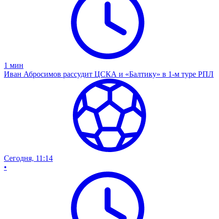
1
мин
Иван Абросимов рассудит ЦСКА и «Балтику» в 1-м туре РПЛ
Сегодня, 11:14
•