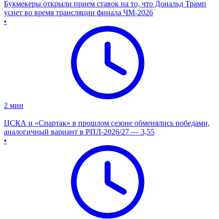
Букмекеры открыли прием ставок на то, что Дональд Трамп
уснет во время трансляции финала ЧМ-2026
•
2
мин
ЦСКА и «Спартак» в прошлом сезоне обменялись победами,
аналогичный вариант в РПЛ-2026/27 — 3,55
•