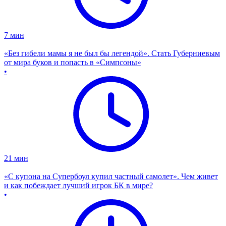
7
мин
«Без гибели мамы я не был бы легендой». Стать Губерниевым
от мира буков и попасть в «Симпсоны»
•
21
мин
«С купона на Супербоул купил частный самолет». Чем живет
и как побеждает лучший игрок БК в мире?
•