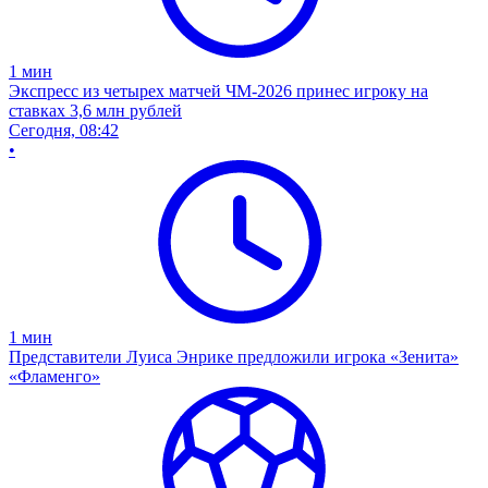
1
мин
Экспресс из четырех матчей ЧМ-2026 принес игроку на
ставках 3,6 млн рублей
Сегодня, 08:42
•
1
мин
Представители Луиса Энрике предложили игрока «Зенита»
«Фламенго»