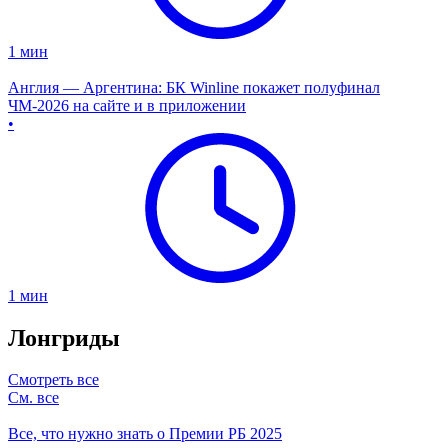
1
мин
Англия — Аргентина: БК Winline покажет полуфинал
ЧМ-2026 на сайте и в приложении
•
1
мин
Лонгриды
Смотреть все
См. все
Все, что нужно знать о Премии РБ 2025