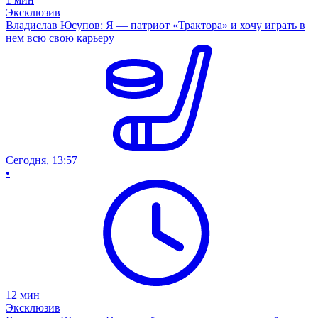
Эксклюзив
Владислав Юсупов: Я — патриот «Трактора» и хочу играть в
нем всю свою карьеру
Сегодня, 13:57
•
12
мин
Эксклюзив