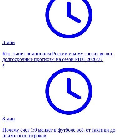
3
мин
Кто станет чемпионом России и кому грозит вылет:
долгосрочные прогнозы на сезон РПЛ-2026/27
•
8
мин
Почему счет 1:0 меняет в футболе всё: от тактики до
психологии игроков