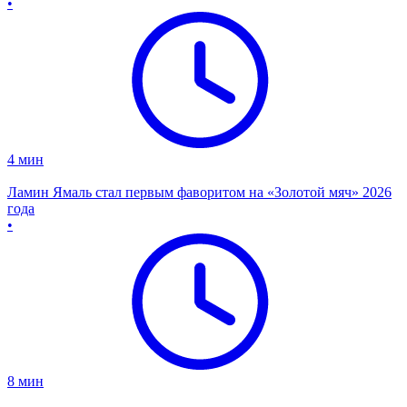
•
4
мин
Ламин Ямаль стал первым фаворитом на «Золотой мяч» 2026
года
•
8
мин