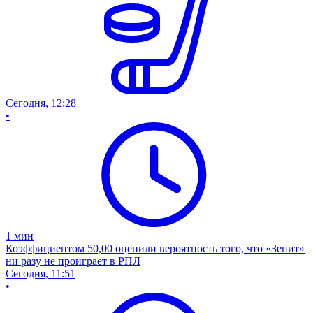
Сегодня, 12:28
•
1
мин
Коэффициентом 50,00 оценили вероятность того, что «Зенит»
ни разу не проиграет в РПЛ
Сегодня, 11:51
•