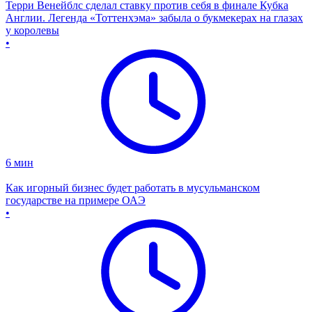
Терри Венейблс сделал ставку против себя в финале Кубка
Англии. Легенда «Тоттенхэма» забыла о букмекерах на глазах
у королевы
•
6
мин
Как игорный бизнес будет работать в мусульманском
государстве на примере ОАЭ
•