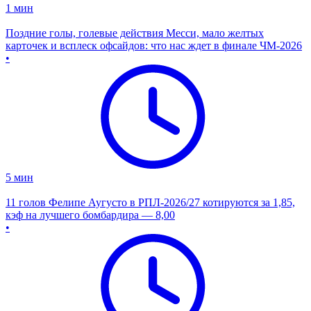
1
мин
Поздние голы, голевые действия Месси, мало желтых
карточек и всплеск офсайдов: что нас ждет в финале ЧМ-2026
•
5
мин
11 голов Фелипе Аугусто в РПЛ-2026/27 котируются за 1,85,
кэф на лучшего бомбардира — 8,00
•