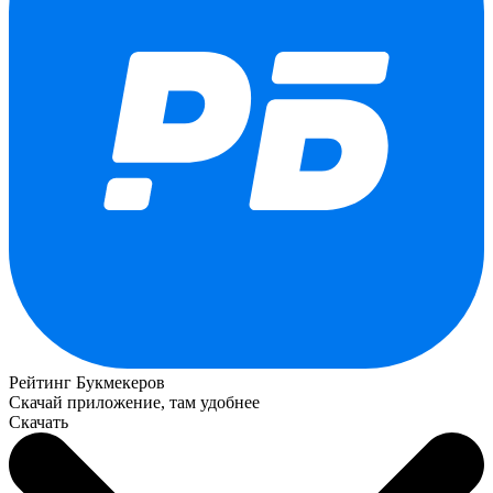
Рейтинг Букмекеров
Скачай приложение, там удобнее
Скачать