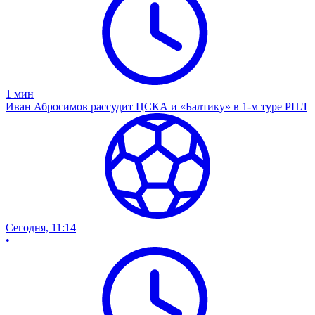
1
мин
Иван Абросимов рассудит ЦСКА и «Балтику» в 1-м туре РПЛ
Сегодня, 11:14
•