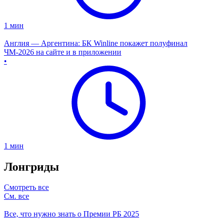
1
мин
Англия — Аргентина: БК Winline покажет полуфинал
ЧМ-2026 на сайте и в приложении
•
1
мин
Лонгриды
Смотреть все
См. все
Все, что нужно знать о Премии РБ 2025