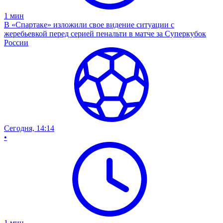
1
мин
В «Спартаке» изложили свое видение ситуации с
жеребьевкой перед серией пенальти в матче за Суперкубок
России
Сегодня, 14:14
•
1
мин