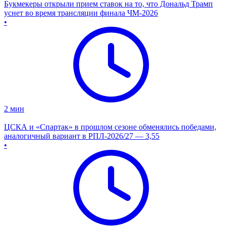
Букмекеры открыли прием ставок на то, что Дональд Трамп
уснет во время трансляции финала ЧМ-2026
•
2
мин
ЦСКА и «Спартак» в прошлом сезоне обменялись победами,
аналогичный вариант в РПЛ-2026/27 — 3,55
•