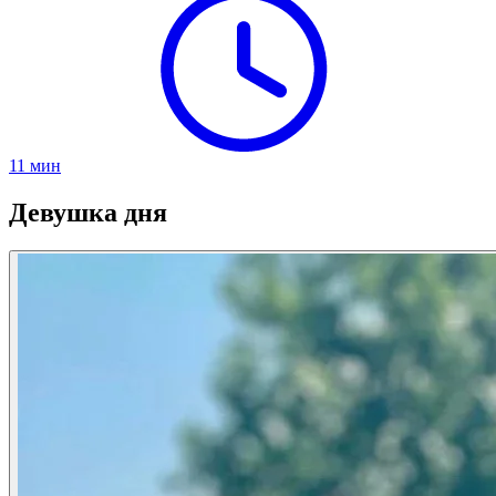
11
мин
Девушка дня