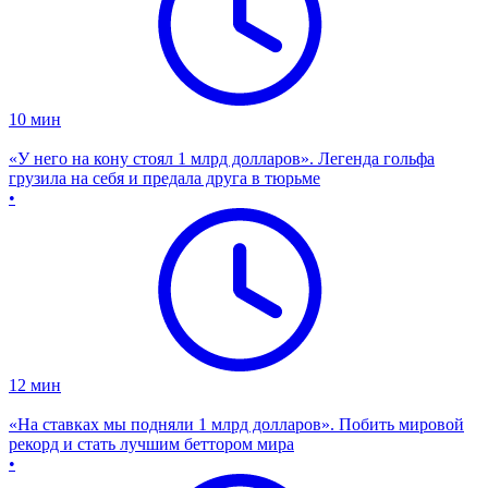
10
мин
«У него на кону стоял 1 млрд долларов». Легенда гольфа
грузила на себя и предала друга в тюрьме
•
12
мин
«На ставках мы подняли 1 млрд долларов». Побить мировой
рекорд и стать лучшим беттором мира
•