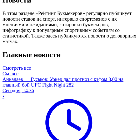
В этом разделе «Рейтинг Букмекеров» регулярно публикует
новости ставок на спорт, интервью спортсменов с их
мнениями и ожиданиями, котировки букмекеров,
инфографику к популярным спортивным событиям со
статистикой. Также здесь публикуются новости о договорных
матчах.
Главные новости
Смотреть все
См. все
Анкалаев — Гуськов: Уокер дал прогноз с кэфом 8,00 на
главный бой UFC Fight Night 282
Сегодня, 14:36
•