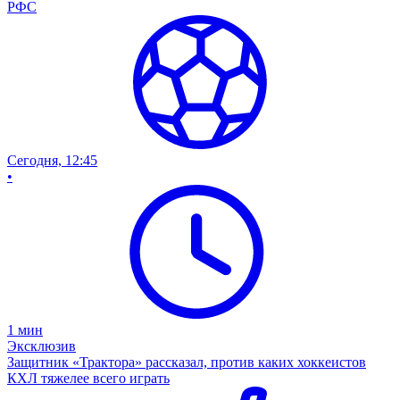
РФС
Сегодня, 12:45
•
1
мин
Эксклюзив
Защитник «Трактора» рассказал, против каких хоккеистов
КХЛ тяжелее всего играть