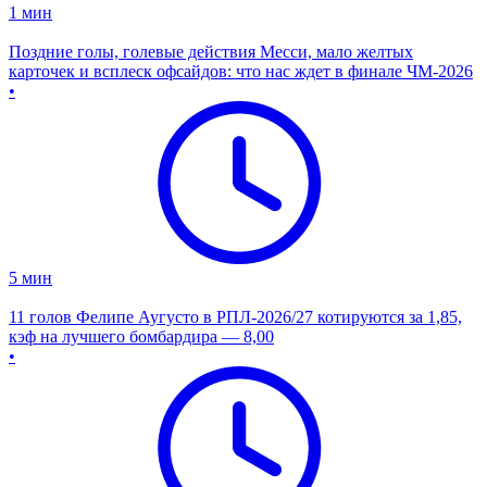
1
мин
Поздние голы, голевые действия Месси, мало желтых
карточек и всплеск офсайдов: что нас ждет в финале ЧМ-2026
•
5
мин
11 голов Фелипе Аугусто в РПЛ-2026/27 котируются за 1,85,
кэф на лучшего бомбардира — 8,00
•