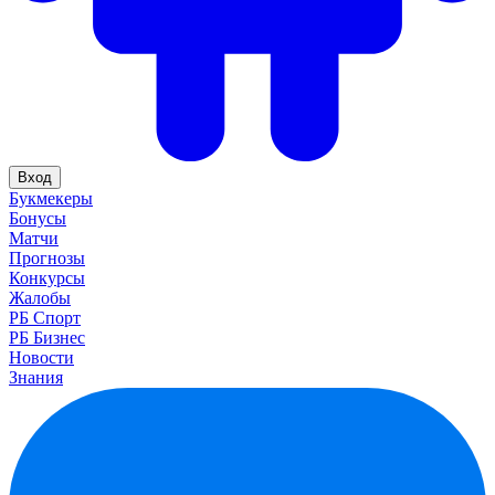
Вход
Букмекеры
Бонусы
Матчи
Прогнозы
Конкурсы
Жалобы
РБ Спорт
РБ Бизнес
Новости
Знания