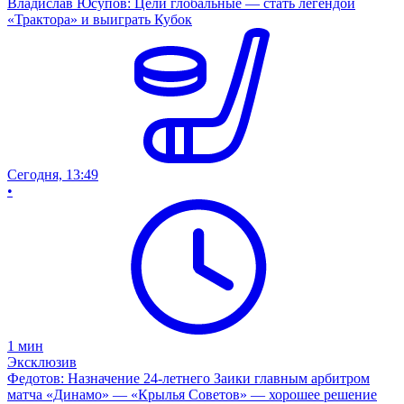
Владислав Юсупов: Цели глобальные — стать легендой
«Трактора» и выиграть Кубок
Сегодня, 13:49
•
1
мин
Эксклюзив
Федотов: Назначение 24-летнего Заики главным арбитром
матча «Динамо» — «Крылья Советов» — хорошее решение