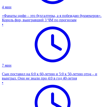
4
мин
«Фанаты цифр – это бухгалтеры, а я побеждаю букмекеров».
Король фор, выигравший 3 ЧМ по прогнозам
•
7
мин
Сын поставил на 6:0 к 60-летию и 5:0 к 50-летию отца – и
выиграл. Они не знали про 4:0 в год 40-летия
•