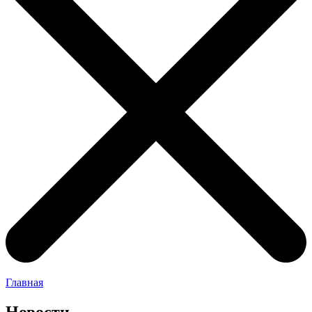
Главная
Новости