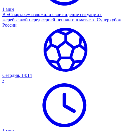
1
мин
В «Спартаке» изложили свое видение ситуации с
жеребьевкой перед серией пенальти в матче за Суперкубок
России
Сегодня, 14:14
•
1
мин