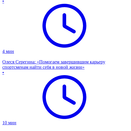
•
4
мин
Олеся Серегина: «Помогаем завершившим карьеру
спортсменам найти себя в новой жизни»
•
10
мин