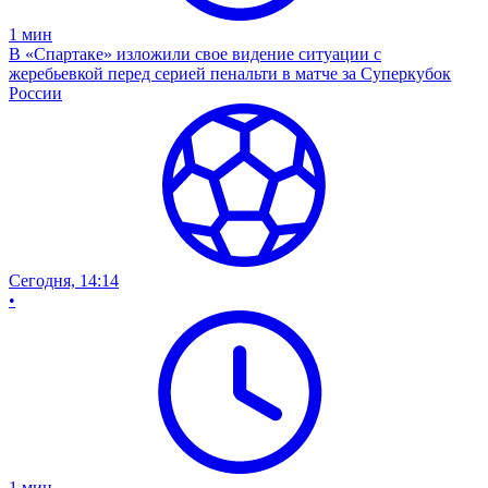
1
мин
В «Спартаке» изложили свое видение ситуации с
жеребьевкой перед серией пенальти в матче за Суперкубок
России
Сегодня, 14:14
•
1
мин