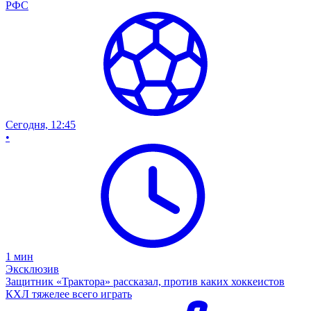
РФС
Сегодня, 12:45
•
1
мин
Эксклюзив
Защитник «Трактора» рассказал, против каких хоккеистов
КХЛ тяжелее всего играть