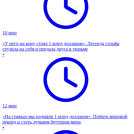
10
мин
«У него на кону стоял 1 млрд долларов». Легенда гольфа
грузила на себя и предала друга в тюрьме
•
12
мин
«На ставках мы подняли 1 млрд долларов». Побить мировой
рекорд и стать лучшим беттором мира
•