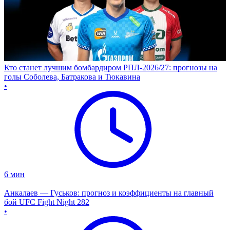
Кто станет лучшим бомбардиром РПЛ-2026/27: прогнозы на
голы Соболева, Батракова и Тюкавина
•
6
мин
Анкалаев — Гуськов: прогноз и коэффициенты на главный
бой UFC Fight Night 282
•