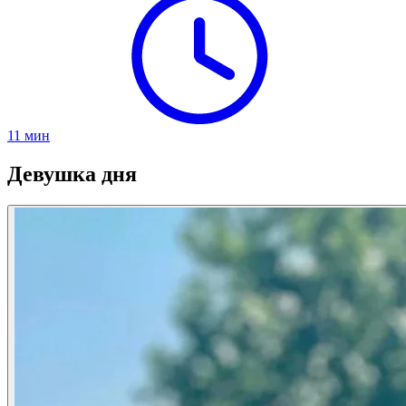
11
мин
Девушка дня