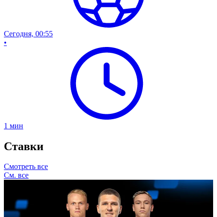
Сегодня, 00:55
•
1
мин
Ставки
Смотреть все
См. все