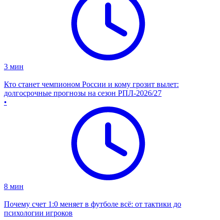
3
мин
Кто станет чемпионом России и кому грозит вылет:
долгосрочные прогнозы на сезон РПЛ-2026/27
•
8
мин
Почему счет 1:0 меняет в футболе всё: от тактики до
психологии игроков