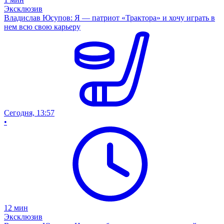
Эксклюзив
Владислав Юсупов: Я — патриот «Трактора» и хочу играть в
нем всю свою карьеру
Сегодня, 13:57
•
12
мин
Эксклюзив