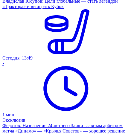
Владислав Юсупов: Цели глобальные — стать легендой
«Трактора» и выиграть Кубок
Сегодня, 13:49
•
1
мин
Эксклюзив
Федотов: Назначение 24-летнего Заики главным арбитром
матча «Динамо» — «Крылья Советов» — хорошее решение