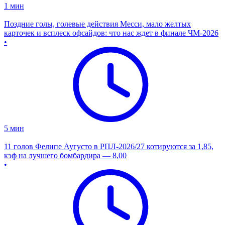
1
мин
Поздние голы, голевые действия Месси, мало желтых
карточек и всплеск офсайдов: что нас ждет в финале ЧМ-2026
•
5
мин
11 голов Фелипе Аугусто в РПЛ-2026/27 котируются за 1,85,
кэф на лучшего бомбардира — 8,00
•