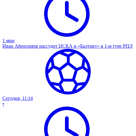
1
мин
Иван Абросимов рассудит ЦСКА и «Балтику» в 1-м туре РПЛ
Сегодня, 11:14
•