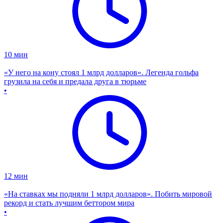
10
мин
«У него на кону стоял 1 млрд долларов». Легенда гольфа
грузила на себя и предала друга в тюрьме
•
12
мин
«На ставках мы подняли 1 млрд долларов». Побить мировой
рекорд и стать лучшим беттором мира
•