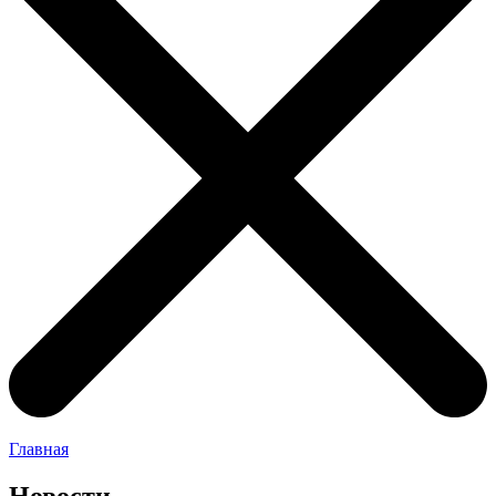
Главная
Новости