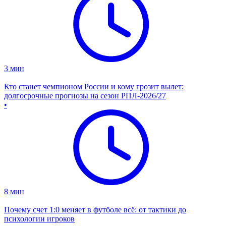
3
мин
Кто станет чемпионом России и кому грозит вылет:
долгосрочные прогнозы на сезон РПЛ-2026/27
•
8
мин
Почему счет 1:0 меняет в футболе всё: от тактики до
психологии игроков