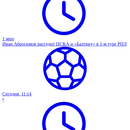
1
мин
Иван Абросимов рассудит ЦСКА и «Балтику» в 1-м туре РПЛ
Сегодня, 11:14
•