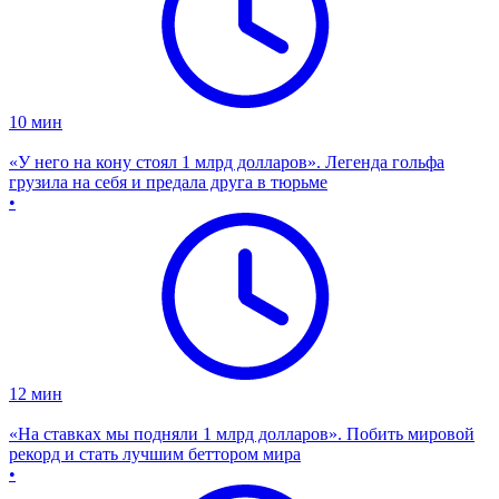
10
мин
«У него на кону стоял 1 млрд долларов». Легенда гольфа
грузила на себя и предала друга в тюрьме
•
12
мин
«На ставках мы подняли 1 млрд долларов». Побить мировой
рекорд и стать лучшим беттором мира
•