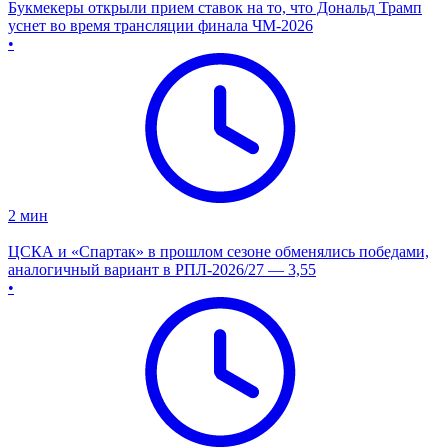
Букмекеры открыли прием ставок на то, что Дональд Трамп
уснет во время трансляции финала ЧМ-2026
•
2
мин
ЦСКА и «Спартак» в прошлом сезоне обменялись победами,
аналогичный вариант в РПЛ-2026/27 — 3,55
•