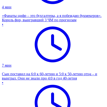
4
мин
«Фанаты цифр – это бухгалтеры, а я побеждаю букмекеров».
Король фор, выигравший 3 ЧМ по прогнозам
•
7
мин
Сын поставил на 6:0 к 60-летию и 5:0 к 50-летию отца – и
выиграл. Они не знали про 4:0 в год 40-летия
•