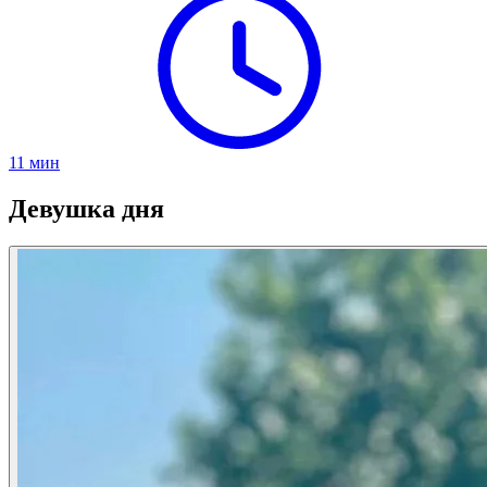
11
мин
Девушка дня