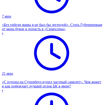
7
мин
«Без гибели мамы я не был бы легендой». Стать Губерниевым
от мира буков и попасть в «Симпсоны»
•
21
мин
«С купона на Супербоул купил частный самолет». Чем живет
и как побеждает лучший игрок БК в мире?
•