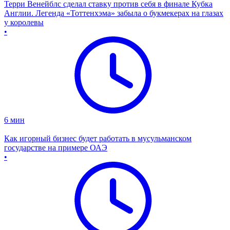
Терри Венейблс сделал ставку против себя в финале Кубка
Англии. Легенда «Тоттенхэма» забыла о букмекерах на глазах
у королевы
•
6
мин
Как игорный бизнес будет работать в мусульманском
государстве на примере ОАЭ
•