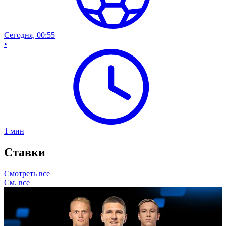
Сегодня, 00:55
•
1
мин
Ставки
Смотреть все
См. все