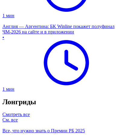
1
мин
Англия — Аргентина: БК Winline покажет полуфинал
ЧМ-2026 на сайте и в приложении
•
1
мин
Лонгриды
Смотреть все
См. все
Все, что нужно знать о Премии РБ 2025