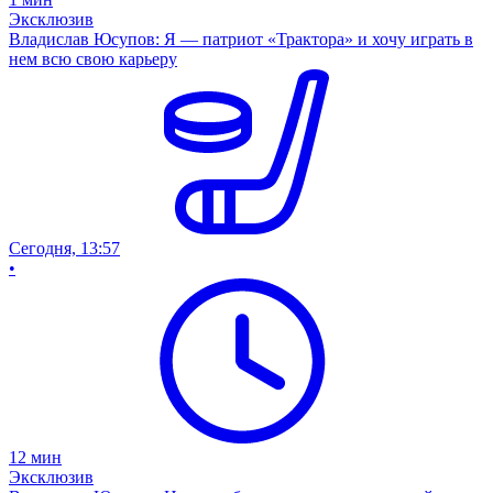
Эксклюзив
Владислав Юсупов: Я — патриот «Трактора» и хочу играть в
нем всю свою карьеру
Сегодня, 13:57
•
12
мин
Эксклюзив