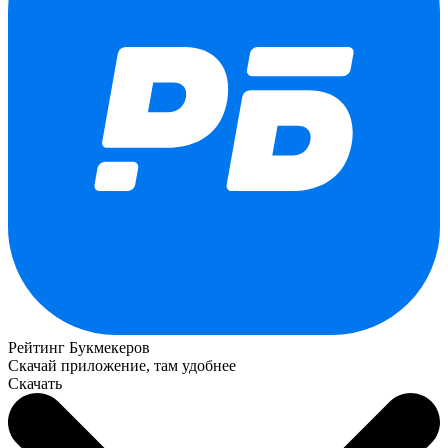
Рейтинг Букмекеров
Скачай приложение, там удобнее
Скачать