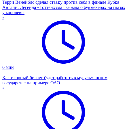
Терри Венейблс сделал ставку против себя в финале Кубка
Англии. Легенда «Тоттенхэма» забыла о букмекерах на глазах
у королевы
•
6
мин
Как игорный бизнес будет работать в мусульманском
государстве на примере ОАЭ
•