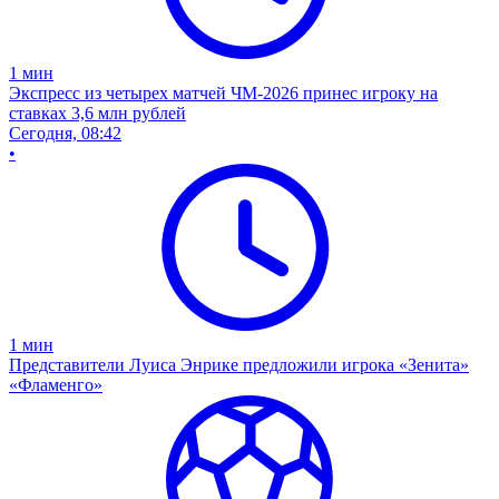
1
мин
Экспресс из четырех матчей ЧМ-2026 принес игроку на
ставках 3,6 млн рублей
Сегодня, 08:42
•
1
мин
Представители Луиса Энрике предложили игрока «Зенита»
«Фламенго»