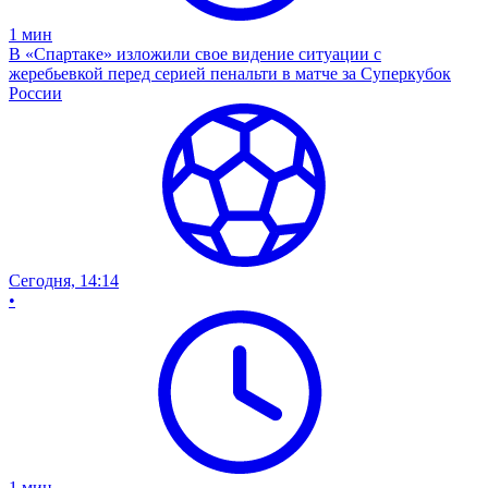
1
мин
В «Спартаке» изложили свое видение ситуации с
жеребьевкой перед серией пенальти в матче за Суперкубок
России
Сегодня, 14:14
•
1
мин