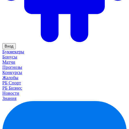
Вход
Букмекеры
Бонусы
Матчи
Прогнозы
Конкурсы
Жалобы
РБ Спорт
РБ Бизнес
Новости
Знания