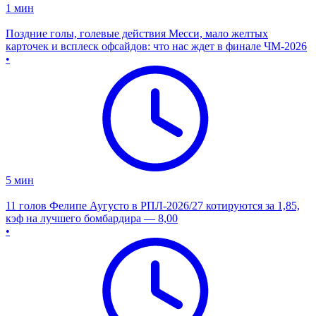
1
мин
Поздние голы, голевые действия Месси, мало желтых
карточек и всплеск офсайдов: что нас ждет в финале ЧМ-2026
•
5
мин
11 голов Фелипе Аугусто в РПЛ-2026/27 котируются за 1,85,
кэф на лучшего бомбардира — 8,00
•