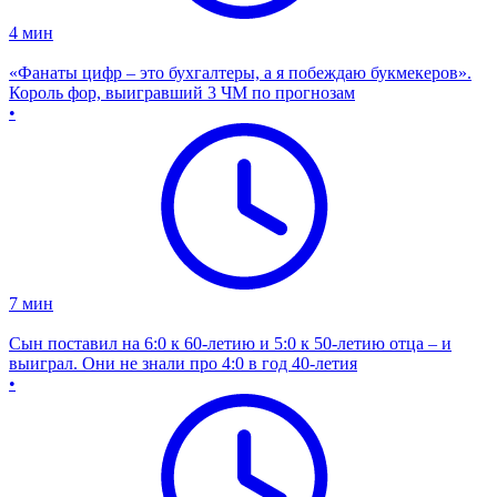
4
мин
«Фанаты цифр – это бухгалтеры, а я побеждаю букмекеров».
Король фор, выигравший 3 ЧМ по прогнозам
•
7
мин
Сын поставил на 6:0 к 60-летию и 5:0 к 50-летию отца – и
выиграл. Они не знали про 4:0 в год 40-летия
•