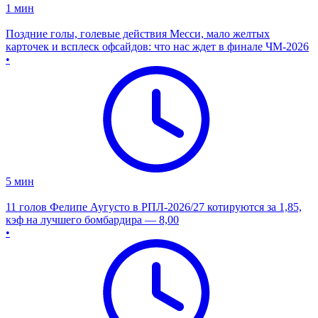
1
мин
Поздние голы, голевые действия Месси, мало желтых
карточек и всплеск офсайдов: что нас ждет в финале ЧМ-2026
•
5
мин
11 голов Фелипе Аугусто в РПЛ-2026/27 котируются за 1,85,
кэф на лучшего бомбардира — 8,00
•