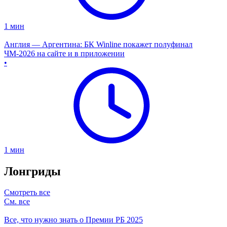
1
мин
Англия — Аргентина: БК Winline покажет полуфинал
ЧМ-2026 на сайте и в приложении
•
1
мин
Лонгриды
Смотреть все
См. все
Все, что нужно знать о Премии РБ 2025