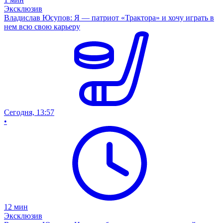
Эксклюзив
Владислав Юсупов: Я — патриот «Трактора» и хочу играть в
нем всю свою карьеру
Сегодня, 13:57
•
12
мин
Эксклюзив