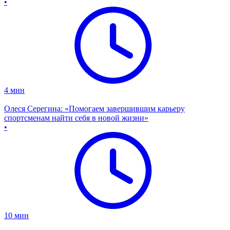
•
4
мин
Олеся Серегина: «Помогаем завершившим карьеру
спортсменам найти себя в новой жизни»
•
10
мин