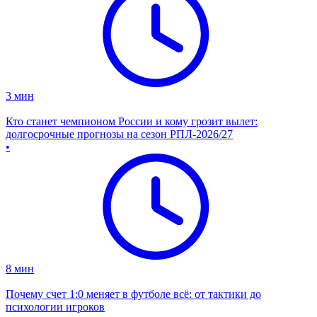
3
мин
Кто станет чемпионом России и кому грозит вылет:
долгосрочные прогнозы на сезон РПЛ-2026/27
•
8
мин
Почему счет 1:0 меняет в футболе всё: от тактики до
психологии игроков