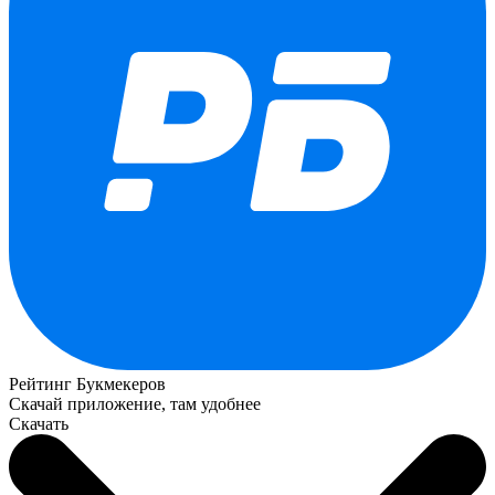
Рейтинг Букмекеров
Скачай приложение, там удобнее
Скачать