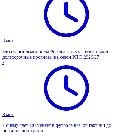
3
мин
Кто станет чемпионом России и кому грозит вылет:
долгосрочные прогнозы на сезон РПЛ-2026/27
•
8
мин
Почему счет 1:0 меняет в футболе всё: от тактики до
психологии игроков