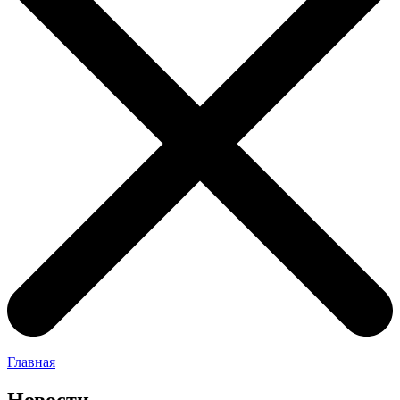
Главная
Новости