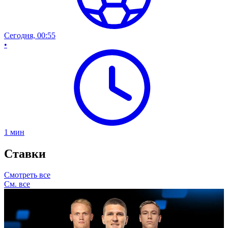
Сегодня, 00:55
•
1
мин
Ставки
Смотреть все
См. все