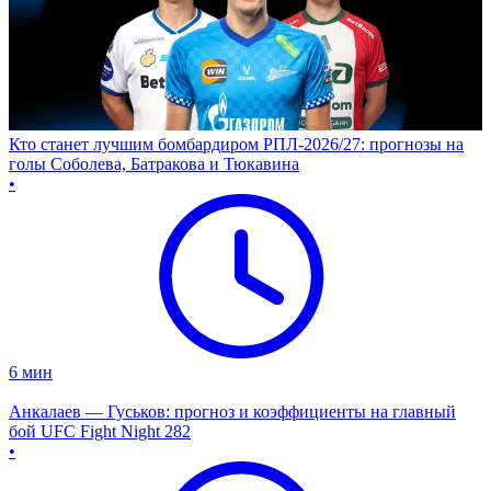
Кто станет лучшим бомбардиром РПЛ-2026/27: прогнозы на
голы Соболева, Батракова и Тюкавина
•
6
мин
Анкалаев — Гуськов: прогноз и коэффициенты на главный
бой UFC Fight Night 282
•