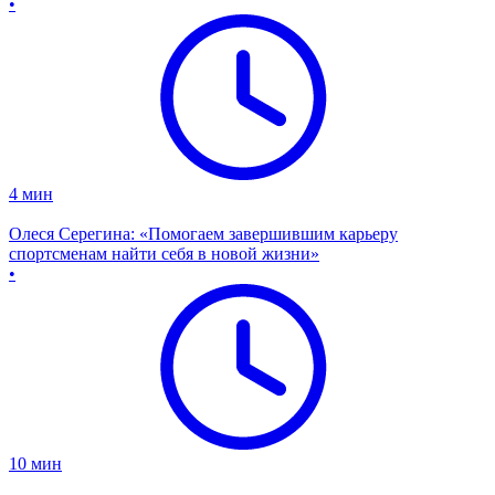
•
4
мин
Олеся Серегина: «Помогаем завершившим карьеру
спортсменам найти себя в новой жизни»
•
10
мин