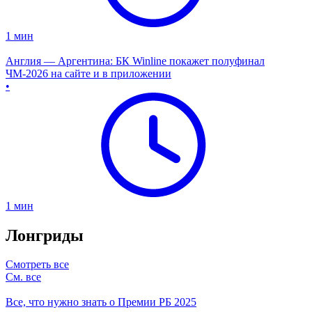
1
мин
Англия — Аргентина: БК Winline покажет полуфинал
ЧМ-2026 на сайте и в приложении
•
1
мин
Лонгриды
Смотреть все
См. все
Все, что нужно знать о Премии РБ 2025