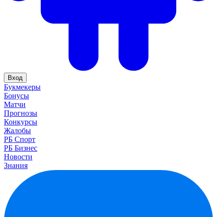
Вход
Букмекеры
Бонусы
Матчи
Прогнозы
Конкурсы
Жалобы
РБ Спорт
РБ Бизнес
Новости
Знания