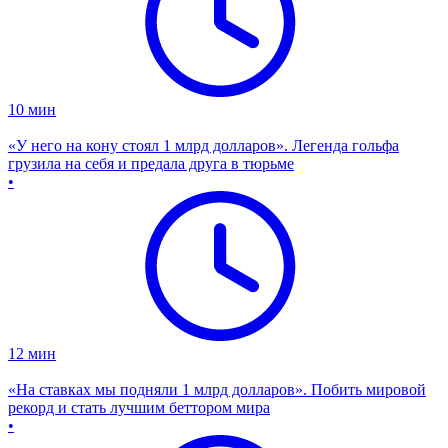
10
мин
«У него на кону стоял 1 млрд долларов». Легенда гольфа
грузила на себя и предала друга в тюрьме
•
12
мин
«На ставках мы подняли 1 млрд долларов». Побить мировой
рекорд и стать лучшим беттором мира
•