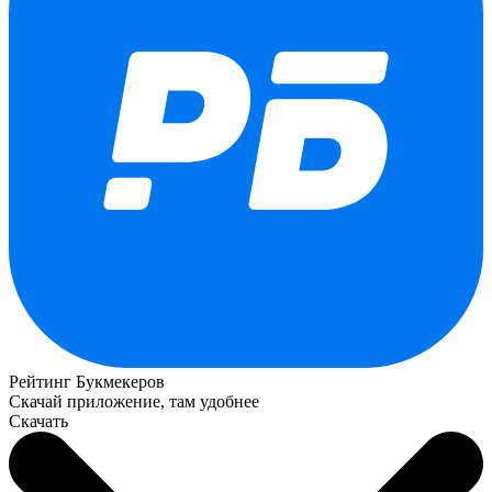
Рейтинг Букмекеров
Скачай приложение, там удобнее
Скачать