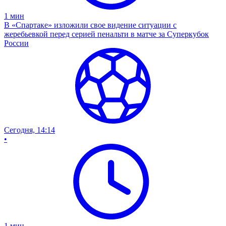
1
мин
В «Спартаке» изложили свое видение ситуации с
жеребьевкой перед серией пенальти в матче за Суперкубок
России
Сегодня, 14:14
•
1
мин