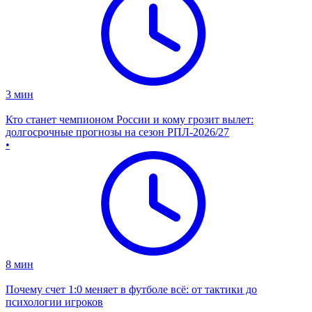
3
мин
Кто станет чемпионом России и кому грозит вылет:
долгосрочные прогнозы на сезон РПЛ-2026/27
•
8
мин
Почему счет 1:0 меняет в футболе всё: от тактики до
психологии игроков