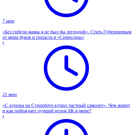
7
мин
«Без гибели мамы я не был бы легендой». Стать Губерниевым
от мира буков и попасть в «Симпсоны»
•
21
мин
«С купона на Супербоул купил частный самолет». Чем живет
и как побеждает лучший игрок БК в мире?
•