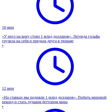
10
мин
«У него на кону стоял 1 млрд долларов». Легенда гольфа
грузила на себя и предала друга в тюрьме
•
12
мин
«На ставках мы подняли 1 млрд долларов». Побить мировой
рекорд и стать лучшим беттором мира
•