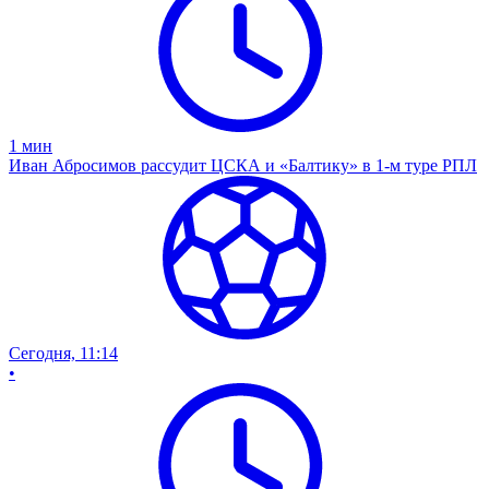
1
мин
Иван Абросимов рассудит ЦСКА и «Балтику» в 1-м туре РПЛ
Сегодня, 11:14
•