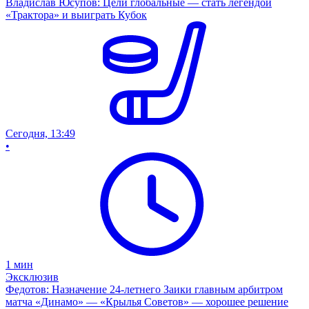
Владислав Юсупов: Цели глобальные — стать легендой
«Трактора» и выиграть Кубок
Сегодня, 13:49
•
1
мин
Эксклюзив
Федотов: Назначение 24-летнего Заики главным арбитром
матча «Динамо» — «Крылья Советов» — хорошее решение