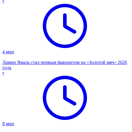
•
4
мин
Ламин Ямаль стал первым фаворитом на «Золотой мяч» 2026
года
•
8
мин