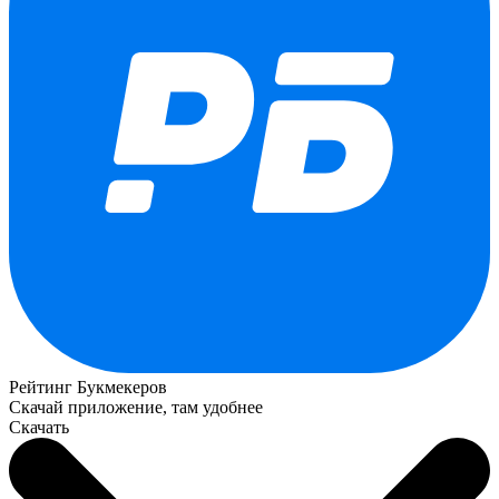
Рейтинг Букмекеров
Скачай приложение, там удобнее
Скачать