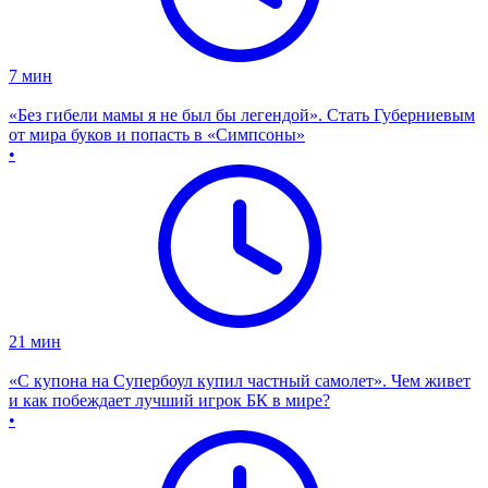
7
мин
«Без гибели мамы я не был бы легендой». Стать Губерниевым
от мира буков и попасть в «Симпсоны»
•
21
мин
«С купона на Супербоул купил частный самолет». Чем живет
и как побеждает лучший игрок БК в мире?
•