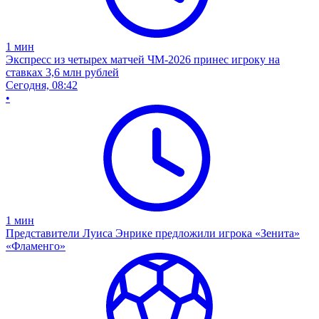
1
мин
Экспресс из четырех матчей ЧМ-2026 принес игроку на
ставках 3,6 млн рублей
Сегодня, 08:42
•
1
мин
Представители Луиса Энрике предложили игрока «Зенита»
«Фламенго»