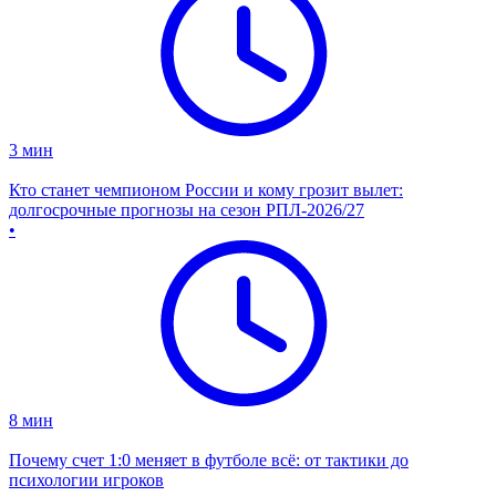
3
мин
Кто станет чемпионом России и кому грозит вылет:
долгосрочные прогнозы на сезон РПЛ-2026/27
•
8
мин
Почему счет 1:0 меняет в футболе всё: от тактики до
психологии игроков