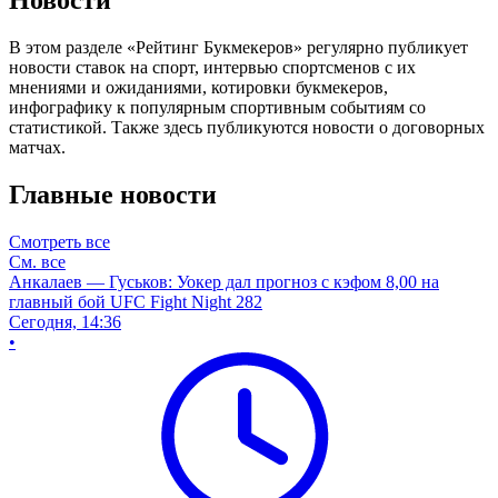
В этом разделе «Рейтинг Букмекеров» регулярно публикует
новости ставок на спорт, интервью спортсменов с их
мнениями и ожиданиями, котировки букмекеров,
инфографику к популярным спортивным событиям со
статистикой. Также здесь публикуются новости о договорных
матчах.
Главные новости
Смотреть все
См. все
Анкалаев — Гуськов: Уокер дал прогноз с кэфом 8,00 на
главный бой UFC Fight Night 282
Сегодня, 14:36
•