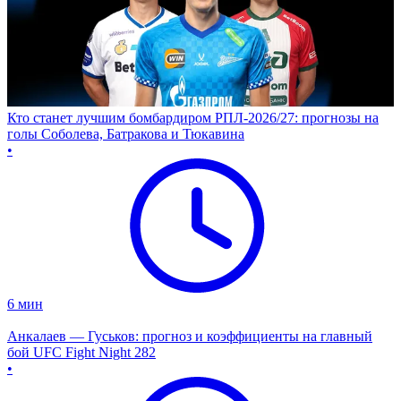
Кто станет лучшим бомбардиром РПЛ-2026/27: прогнозы на
голы Соболева, Батракова и Тюкавина
•
6
мин
Анкалаев — Гуськов: прогноз и коэффициенты на главный
бой UFC Fight Night 282
•