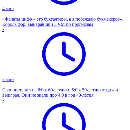
4
мин
«Фанаты цифр – это бухгалтеры, а я побеждаю букмекеров».
Король фор, выигравший 3 ЧМ по прогнозам
•
7
мин
Сын поставил на 6:0 к 60-летию и 5:0 к 50-летию отца – и
выиграл. Они не знали про 4:0 в год 40-летия
•