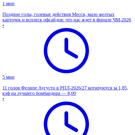
1
мин
Поздние голы, голевые действия Месси, мало желтых
карточек и всплеск офсайдов: что нас ждет в финале ЧМ-2026
•
5
мин
11 голов Фелипе Аугусто в РПЛ-2026/27 котируются за 1,85,
кэф на лучшего бомбардира — 8,00
•