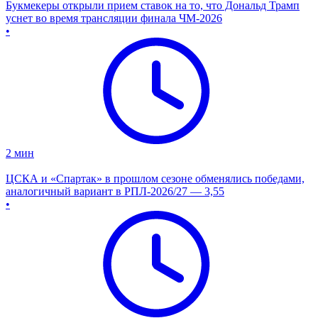
Букмекеры открыли прием ставок на то, что Дональд Трамп
уснет во время трансляции финала ЧМ-2026
•
2
мин
ЦСКА и «Спартак» в прошлом сезоне обменялись победами,
аналогичный вариант в РПЛ-2026/27 — 3,55
•