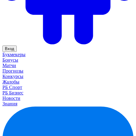
Вход
Букмекеры
Бонусы
Матчи
Прогнозы
Конкурсы
Жалобы
РБ Спорт
РБ Бизнес
Новости
Знания