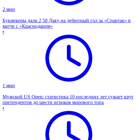
2
мин
Букмекеры дали 2,50 Даку на дебютный гол за «Спартак» в
матче с «Краснодаром»
•
1
мин
Мужской US Open: статистика 10 последних лет сужает круг
претендентов до шести игроков мирового топа
•