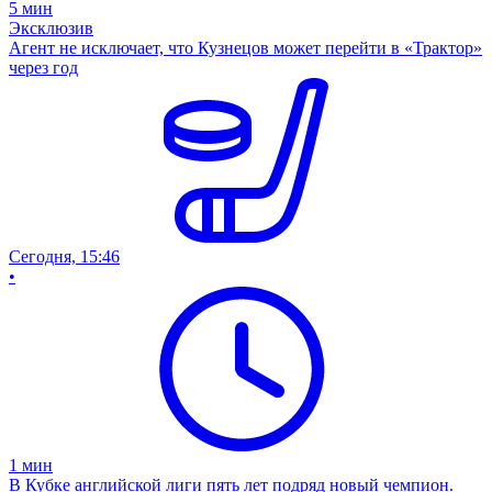
5
мин
Эксклюзив
Агент не исключает, что Кузнецов может перейти в «Трактор»
через год
Сегодня, 15:46
•
1
мин
В Кубке английской лиги пять лет подряд новый чемпион.