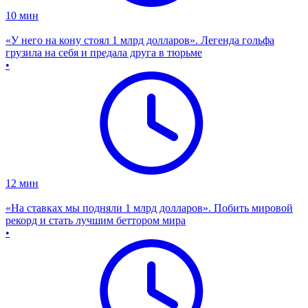
10
мин
«У него на кону стоял 1 млрд долларов». Легенда гольфа
грузила на себя и предала друга в тюрьме
•
12
мин
«На ставках мы подняли 1 млрд долларов». Побить мировой
рекорд и стать лучшим беттором мира
•