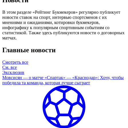
В этом разделе «Рейтинг Букмекеров» регулярно публикует
новости ставок на спорт, интервью спортсменов с их
мнениями и ожиданиями, котировки букмекеров,
инфографику к популярным спортивным событиям со
статистикой. Также здесь публикуются новости о договорных
матчах.
Главные новости
Смотреть все
См. все
Эксклюзив
Мовсисян — о матче «Спартак» — «Краснодар»: Хочу, чтобы
победила та команда, которая лучше сыграет