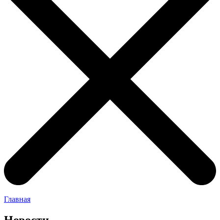
Главная
Новости