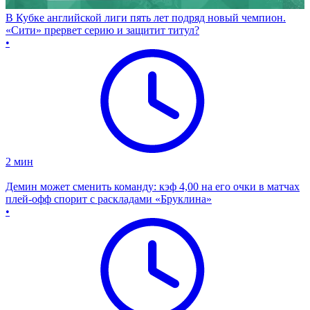
В Кубке английской лиги пять лет подряд новый чемпион.
«Сити» прервет серию и защитит титул?
•
2
мин
Демин может сменить команду: кэф 4,00 на его очки в матчах
плей-офф спорит с раскладами «Бруклина»
•