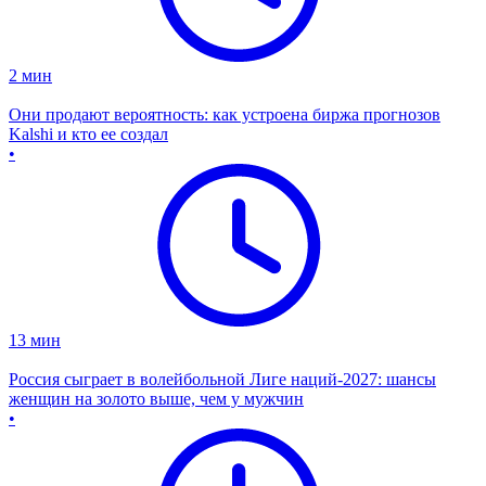
2
мин
Они продают вероятность: как устроена биржа прогнозов
Kalshi и кто ее создал
•
13
мин
Россия сыграет в волейбольной Лиге наций-2027: шансы
женщин на золото выше, чем у мужчин
•