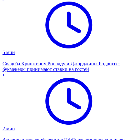
5
мин
Свадьба Криштиану Роналду и Джорджины Родригес:
букмекеры принимают ставки на гостей
•
2
мин
Американская конференция НФЛ: расстановка сил перед