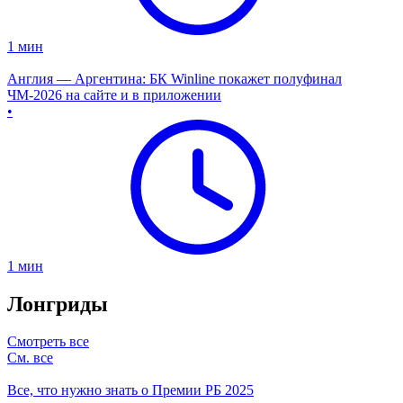
1
мин
Англия — Аргентина: БК Winline покажет полуфинал
ЧМ-2026 на сайте и в приложении
•
1
мин
Лонгриды
Смотреть все
См. все
Все, что нужно знать о Премии РБ 2025