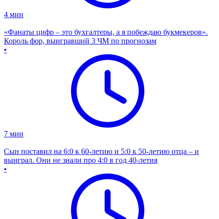
4
мин
«Фанаты цифр – это бухгалтеры, а я побеждаю букмекеров».
Король фор, выигравший 3 ЧМ по прогнозам
•
7
мин
Сын поставил на 6:0 к 60-летию и 5:0 к 50-летию отца – и
выиграл. Они не знали про 4:0 в год 40-летия
•