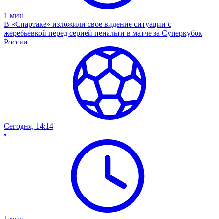
1
мин
В «Спартаке» изложили свое видение ситуации с
жеребьевкой перед серией пенальти в матче за Суперкубок
России
Сегодня, 14:14
•
1
мин