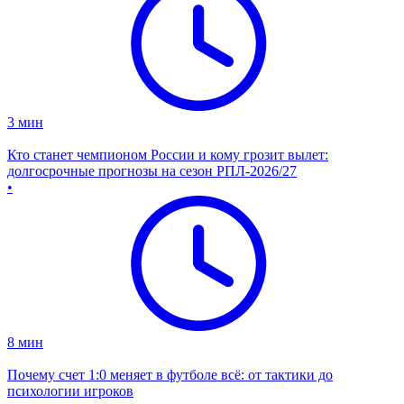
3
мин
Кто станет чемпионом России и кому грозит вылет:
долгосрочные прогнозы на сезон РПЛ-2026/27
•
8
мин
Почему счет 1:0 меняет в футболе всё: от тактики до
психологии игроков