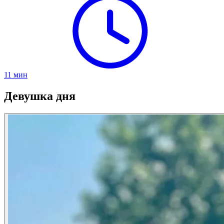
11
мин
Девушка дня