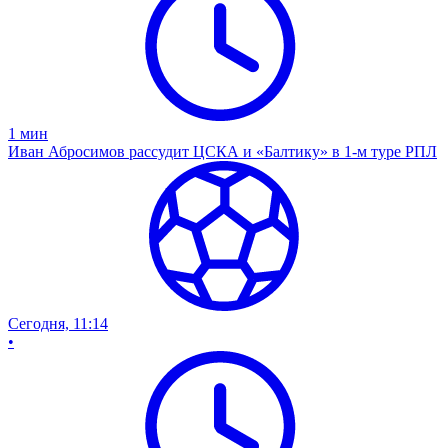
1
мин
Иван Абросимов рассудит ЦСКА и «Балтику» в 1-м туре РПЛ
Сегодня, 11:14
•