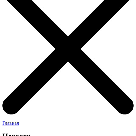
Главная
Новости