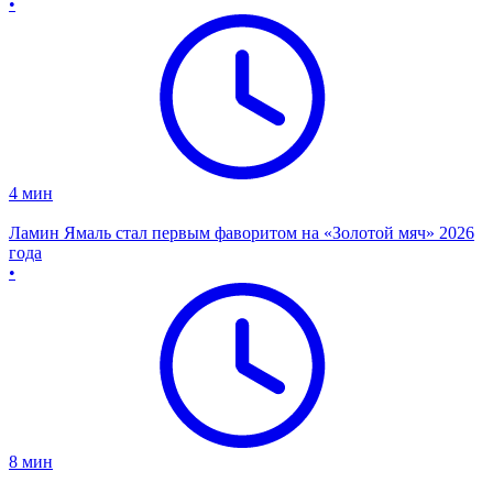
•
4
мин
Ламин Ямаль стал первым фаворитом на «Золотой мяч» 2026
года
•
8
мин