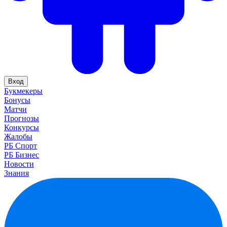
Вход
Букмекеры
Бонусы
Матчи
Прогнозы
Конкурсы
Жалобы
РБ Спорт
РБ Бизнес
Новости
Знания