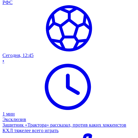
РФС
Сегодня, 12:45
•
1
мин
Эксклюзив
Защитник «Трактора» рассказал, против каких хоккеистов
КХЛ тяжелее всего играть