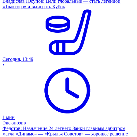
Владислав Юсупов: Цели глобальные — стать легендой
«Трактора» и выиграть Кубок
Сегодня, 13:49
•
1
мин
Эксклюзив
Федотов: Назначение 24-летнего Заики главным арбитром
матча «Динамо» — «Крылья Советов» — хорошее решение