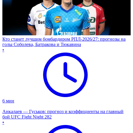
Кто станет лучшим бомбардиром РПЛ-2026/27: прогнозы на
голы Соболева, Батракова и Тюкавина
•
6
мин
Анкалаев — Гуськов: прогноз и коэффициенты на главный
бой UFC Fight Night 282
•