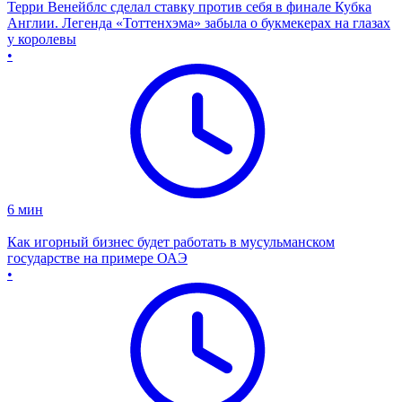
Терри Венейблс сделал ставку против себя в финале Кубка
Англии. Легенда «Тоттенхэма» забыла о букмекерах на глазах
у королевы
•
6
мин
Как игорный бизнес будет работать в мусульманском
государстве на примере ОАЭ
•