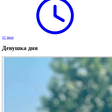
11
мин
Девушка дня