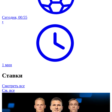
Сегодня, 00:55
•
1
мин
Ставки
Смотреть все
См. все