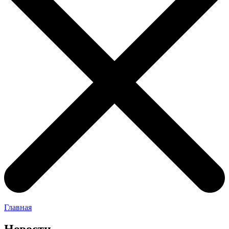
Главная
Новости