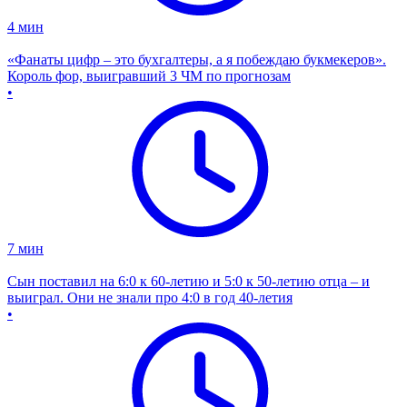
4
мин
«Фанаты цифр – это бухгалтеры, а я побеждаю букмекеров».
Король фор, выигравший 3 ЧМ по прогнозам
•
7
мин
Сын поставил на 6:0 к 60-летию и 5:0 к 50-летию отца – и
выиграл. Они не знали про 4:0 в год 40-летия
•