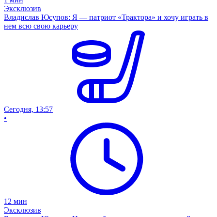
Эксклюзив
Владислав Юсупов: Я — патриот «Трактора» и хочу играть в
нем всю свою карьеру
Сегодня, 13:57
•
12
мин
Эксклюзив