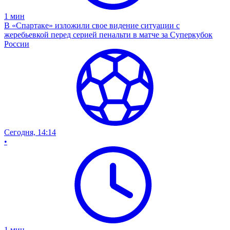
1
мин
В «Спартаке» изложили свое видение ситуации с
жеребьевкой перед серией пенальти в матче за Суперкубок
России
Сегодня, 14:14
•
1
мин