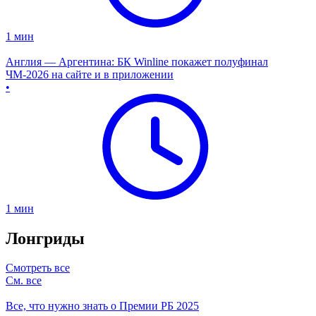
1
мин
Англия — Аргентина: БК Winline покажет полуфинал
ЧМ-2026 на сайте и в приложении
•
1
мин
Лонгриды
Смотреть все
См. все
Все, что нужно знать о Премии РБ 2025