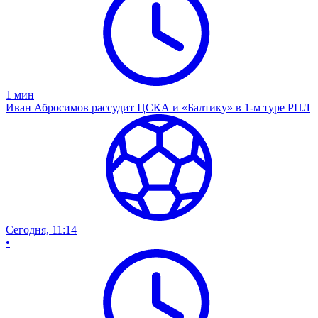
1
мин
Иван Абросимов рассудит ЦСКА и «Балтику» в 1-м туре РПЛ
Сегодня, 11:14
•