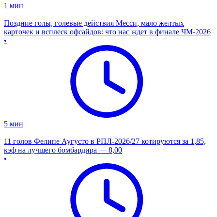
1
мин
Поздние голы, голевые действия Месси, мало желтых
карточек и всплеск офсайдов: что нас ждет в финале ЧМ-2026
•
5
мин
11 голов Фелипе Аугусто в РПЛ-2026/27 котируются за 1,85,
кэф на лучшего бомбардира — 8,00
•