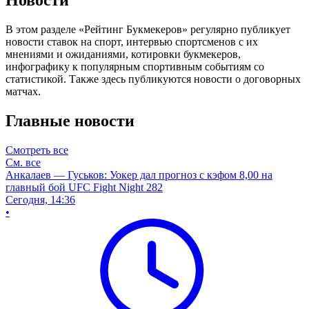
В этом разделе «Рейтинг Букмекеров» регулярно публикует
новости ставок на спорт, интервью спортсменов с их
мнениями и ожиданиями, котировки букмекеров,
инфографику к популярным спортивным событиям со
статистикой. Также здесь публикуются новости о договорных
матчах.
Главные новости
Смотреть все
См. все
Анкалаев — Гуськов: Уокер дал прогноз с кэфом 8,00 на
главный бой UFC Fight Night 282
Сегодня, 14:36
•