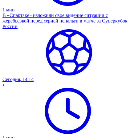
1
мин
В «Спартаке» изложили свое видение ситуации с
жеребьевкой перед серией пенальти в матче за Суперкубок
России
Сегодня, 14:14
•
1
мин