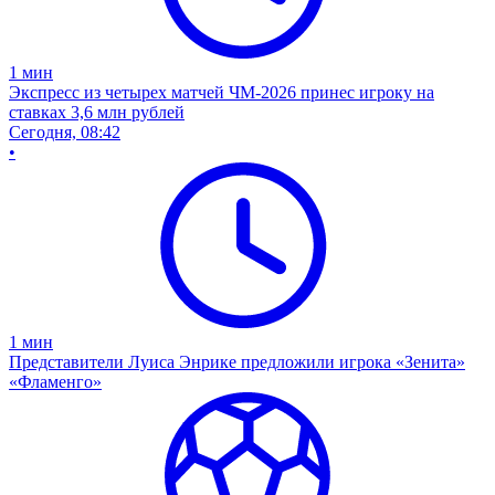
1
мин
Экспресс из четырех матчей ЧМ-2026 принес игроку на
ставках 3,6 млн рублей
Сегодня, 08:42
•
1
мин
Представители Луиса Энрике предложили игрока «Зенита»
«Фламенго»