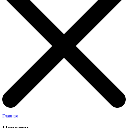
Главная
Новости