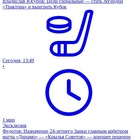
Владислав Юсупов: Цели глобальные — стать легендой
«Трактора» и выиграть Кубок
Сегодня, 13:49
•
1
мин
Эксклюзив
Федотов: Назначение 24-летнего Заики главным арбитром
матча «Динамо» — «Крылья Советов» — хорошее решение