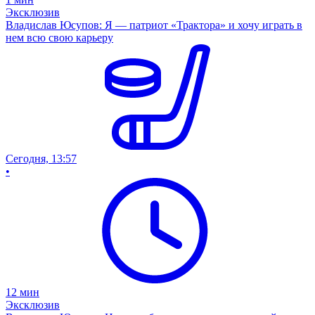
Эксклюзив
Владислав Юсупов: Я — патриот «Трактора» и хочу играть в
нем всю свою карьеру
Сегодня, 13:57
•
12
мин
Эксклюзив