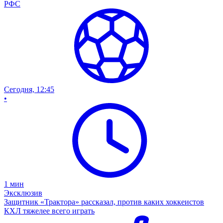
РФС
Сегодня, 12:45
•
1
мин
Эксклюзив
Защитник «Трактора» рассказал, против каких хоккеистов
КХЛ тяжелее всего играть