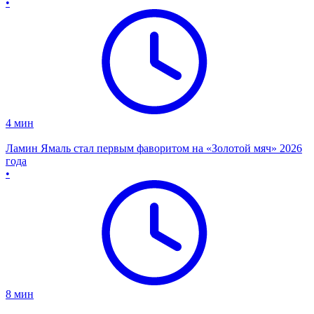
•
4
мин
Ламин Ямаль стал первым фаворитом на «Золотой мяч» 2026
года
•
8
мин