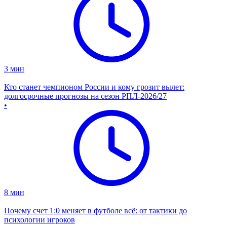
3
мин
Кто станет чемпионом России и кому грозит вылет:
долгосрочные прогнозы на сезон РПЛ-2026/27
•
8
мин
Почему счет 1:0 меняет в футболе всё: от тактики до
психологии игроков