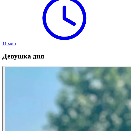
11
мин
Девушка дня