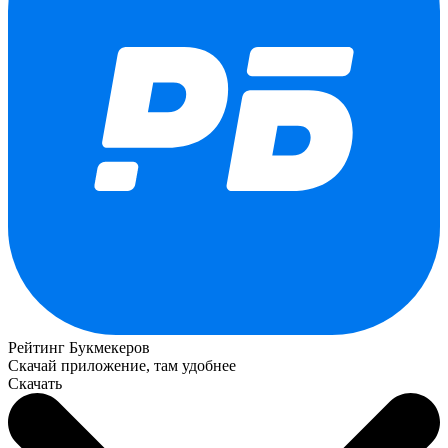
Рейтинг Букмекеров
Скачай приложение, там удобнее
Скачать