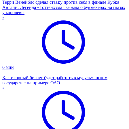
Терри Венейблс сделал ставку против себя в финале Кубка
Англии. Легенда «Тоттенхэма» забыла о букмекерах на глазах
у королевы
•
6
мин
Как игорный бизнес будет работать в мусульманском
государстве на примере ОАЭ
•