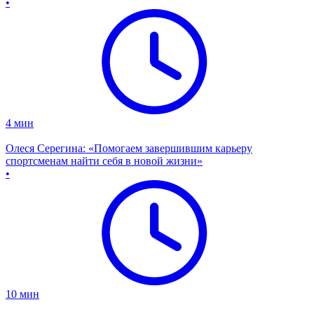
•
4
мин
Олеся Серегина: «Помогаем завершившим карьеру
спортсменам найти себя в новой жизни»
•
10
мин