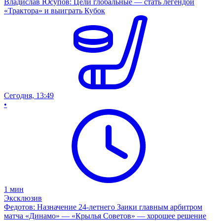
Владислав Юсупов: Цели глобальные — стать легендой
«Трактора» и выиграть Кубок
Сегодня, 13:49
•
1
мин
Эксклюзив
Федотов: Назначение 24-летнего Заики главным арбитром
матча «Динамо» — «Крылья Советов» — хорошее решение