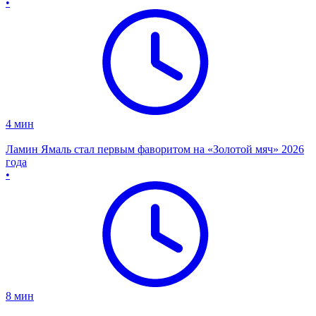
•
4
мин
Ламин Ямаль стал первым фаворитом на «Золотой мяч» 2026
года
•
8
мин