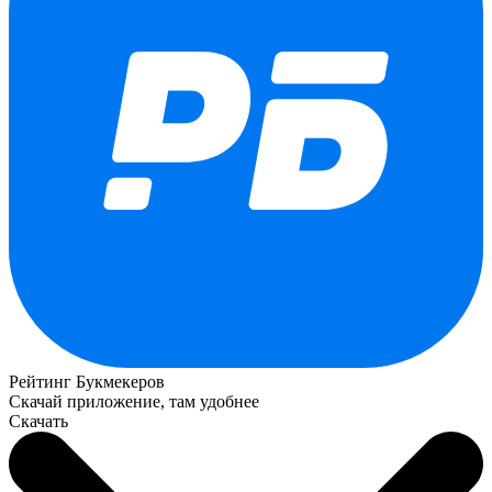
Рейтинг Букмекеров
Скачай приложение, там удобнее
Скачать