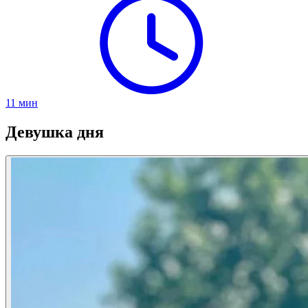
11
мин
Девушка дня