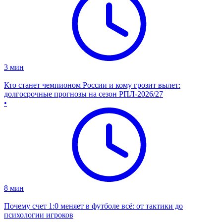
3
мин
Кто станет чемпионом России и кому грозит вылет:
долгосрочные прогнозы на сезон РПЛ-2026/27
•
8
мин
Почему счет 1:0 меняет в футболе всё: от тактики до
психологии игроков