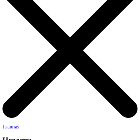
Главная
Новости