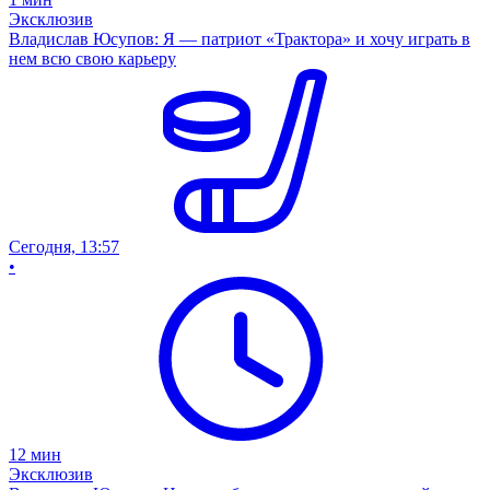
Эксклюзив
Владислав Юсупов: Я — патриот «Трактора» и хочу играть в
нем всю свою карьеру
Сегодня, 13:57
•
12
мин
Эксклюзив