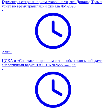
Букмекеры открыли прием ставок на то, что Дональд Трамп
уснет во время трансляции финала ЧМ-2026
•
2
мин
ЦСКА и «Спартак» в прошлом сезоне обменялись победами,
аналогичный вариант в РПЛ-2026/27 — 3,55
•