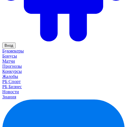
Вход
Букмекеры
Бонусы
Матчи
Прогнозы
Конкурсы
Жалобы
РБ Спорт
РБ Бизнес
Новости
Знания