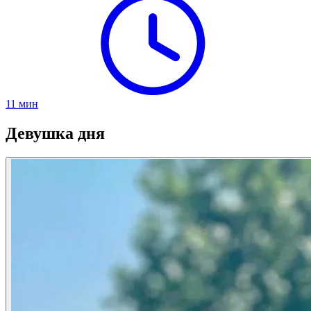
11
мин
Девушка дня