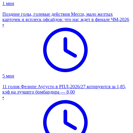
1
мин
Поздние голы, голевые действия Месси, мало желтых
карточек и всплеск офсайдов: что нас ждет в финале ЧМ-2026
•
5
мин
11 голов Фелипе Аугусто в РПЛ-2026/27 котируются за 1,85,
кэф на лучшего бомбардира — 8,00
•