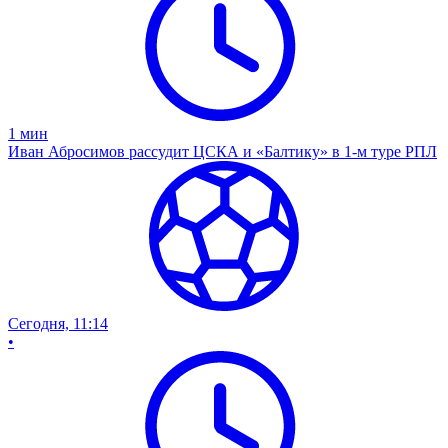
1
мин
Иван Абросимов рассудит ЦСКА и «Балтику» в 1-м туре РПЛ
Сегодня, 11:14
•