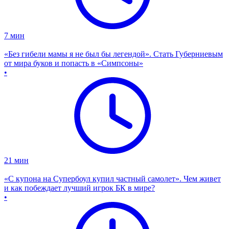
7
мин
«Без гибели мамы я не был бы легендой». Стать Губерниевым
от мира буков и попасть в «Симпсоны»
•
21
мин
«С купона на Супербоул купил частный самолет». Чем живет
и как побеждает лучший игрок БК в мире?
•