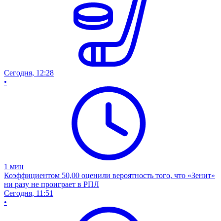
Сегодня, 12:28
•
1
мин
Коэффициентом 50,00 оценили вероятность того, что «Зенит»
ни разу не проиграет в РПЛ
Сегодня, 11:51
•