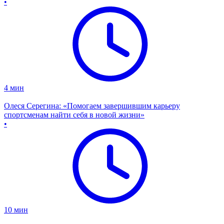
•
4
мин
Олеся Серегина: «Помогаем завершившим карьеру
спортсменам найти себя в новой жизни»
•
10
мин