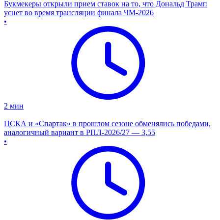
Букмекеры открыли прием ставок на то, что Дональд Трамп
уснет во время трансляции финала ЧМ-2026
•
2
мин
ЦСКА и «Спартак» в прошлом сезоне обменялись победами,
аналогичный вариант в РПЛ-2026/27 — 3,55
•