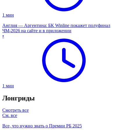
1
мин
Англия — Аргентина: БК Winline покажет полуфинал
ЧМ-2026 на сайте и в приложении
•
1
мин
Лонгриды
Смотреть все
См. все
Все, что нужно знать о Премии РБ 2025