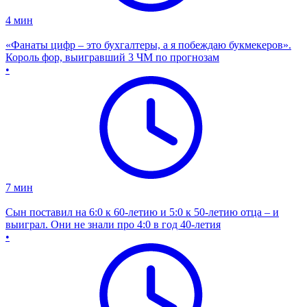
4
мин
«Фанаты цифр – это бухгалтеры, а я побеждаю букмекеров».
Король фор, выигравший 3 ЧМ по прогнозам
•
7
мин
Сын поставил на 6:0 к 60-летию и 5:0 к 50-летию отца – и
выиграл. Они не знали про 4:0 в год 40-летия
•