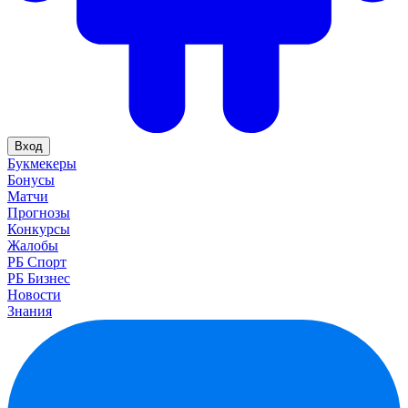
Вход
Букмекеры
Бонусы
Матчи
Прогнозы
Конкурсы
Жалобы
РБ Спорт
РБ Бизнес
Новости
Знания