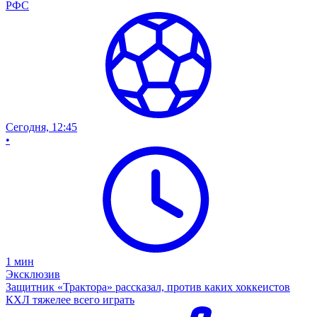
РФС
Сегодня, 12:45
•
1
мин
Эксклюзив
Защитник «Трактора» рассказал, против каких хоккеистов
КХЛ тяжелее всего играть