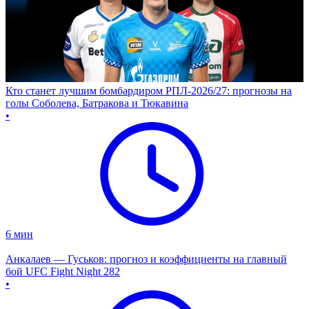
Кто станет лучшим бомбардиром РПЛ-2026/27: прогнозы на
голы Соболева, Батракова и Тюкавина
•
6
мин
Анкалаев — Гуськов: прогноз и коэффициенты на главный
бой UFC Fight Night 282
•