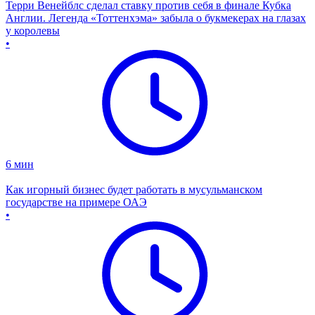
Терри Венейблс сделал ставку против себя в финале Кубка
Англии. Легенда «Тоттенхэма» забыла о букмекерах на глазах
у королевы
•
6
мин
Как игорный бизнес будет работать в мусульманском
государстве на примере ОАЭ
•