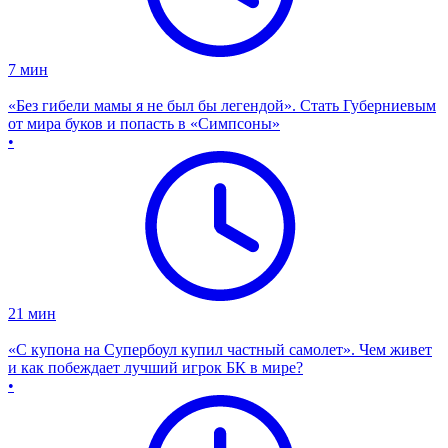
7
мин
«Без гибели мамы я не был бы легендой». Стать Губерниевым
от мира буков и попасть в «Симпсоны»
•
21
мин
«С купона на Супербоул купил частный самолет». Чем живет
и как побеждает лучший игрок БК в мире?
•