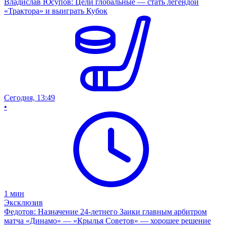
Владислав Юсупов: Цели глобальные — стать легендой
«Трактора» и выиграть Кубок
Сегодня, 13:49
•
1
мин
Эксклюзив
Федотов: Назначение 24-летнего Заики главным арбитром
матча «Динамо» — «Крылья Советов» — хорошее решение