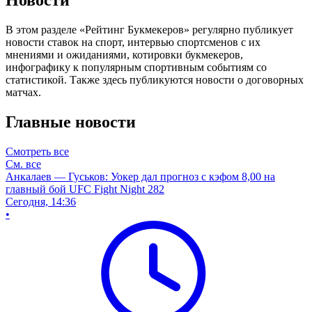
В этом разделе «Рейтинг Букмекеров» регулярно публикует
новости ставок на спорт, интервью спортсменов с их
мнениями и ожиданиями, котировки букмекеров,
инфографику к популярным спортивным событиям со
статистикой. Также здесь публикуются новости о договорных
матчах.
Главные новости
Смотреть все
См. все
Анкалаев — Гуськов: Уокер дал прогноз с кэфом 8,00 на
главный бой UFC Fight Night 282
Сегодня, 14:36
•