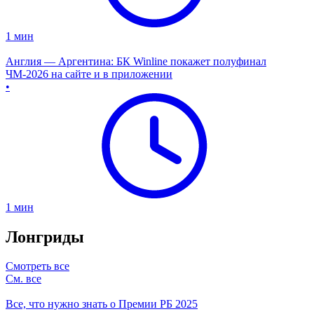
1
мин
Англия — Аргентина: БК Winline покажет полуфинал
ЧМ-2026 на сайте и в приложении
•
1
мин
Лонгриды
Смотреть все
См. все
Все, что нужно знать о Премии РБ 2025