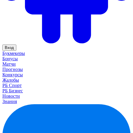
Вход
Букмекеры
Бонусы
Матчи
Прогнозы
Конкурсы
Жалобы
РБ Спорт
РБ Бизнес
Новости
Знания