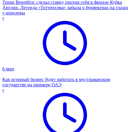
Терри Венейблс сделал ставку против себя в финале Кубка
Англии. Легенда «Тоттенхэма» забыла о букмекерах на глазах
у королевы
•
6
мин
Как игорный бизнес будет работать в мусульманском
государстве на примере ОАЭ
•