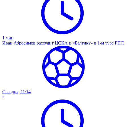
1
мин
Иван Абросимов рассудит ЦСКА и «Балтику» в 1-м туре РПЛ
Сегодня, 11:14
•