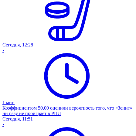
Сегодня, 12:28
•
1
мин
Коэффициентом 50,00 оценили вероятность того, что «Зенит»
ни разу не проиграет в РПЛ
Сегодня, 11:51
•