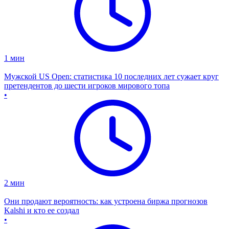
1
мин
Мужской US Open: статистика 10 последних лет сужает круг
претендентов до шести игроков мирового топа
•
2
мин
Они продают вероятность: как устроена биржа прогнозов
Kalshi и кто ее создал
•