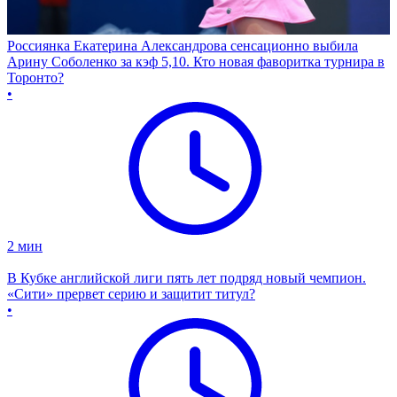
Россиянка Екатерина Александрова сенсационно выбила
Арину Соболенко за кэф 5,10. Кто новая фаворитка турнира в
Торонто?
•
2
мин
В Кубке английской лиги пять лет подряд новый чемпион.
«Сити» прервет серию и защитит титул?
•