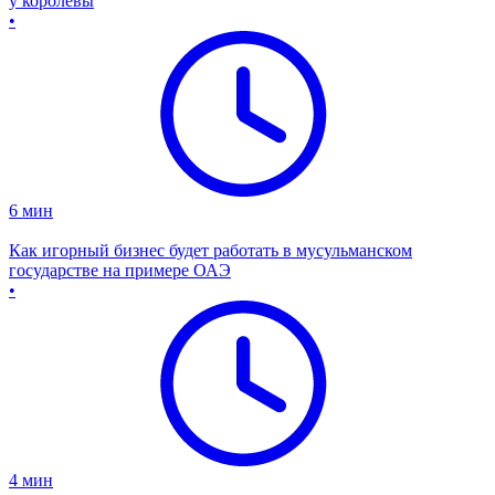
у королевы
•
6
мин
Как игорный бизнес будет работать в мусульманском
государстве на примере ОАЭ
•
4
мин