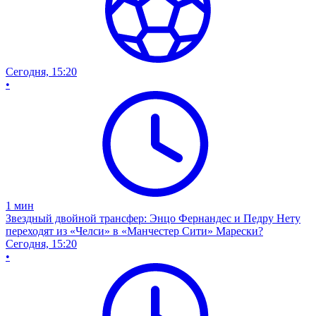
Сегодня, 15:20
•
1
мин
Звездный двойной трансфер: Энцо Фернандес и Педру Нету
переходят из «Челси» в «Манчестер Сити» Марески?
Сегодня, 15:20
•