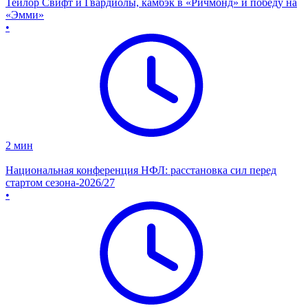
Тейлор Свифт и Гвардиолы, камбэк в «Ричмонд» и победу на
«Эмми»
•
2
мин
Национальная конференция НФЛ: расстановка сил перед
стартом сезона-2026/27
•