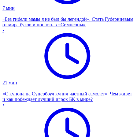
7
мин
«Без гибели мамы я не был бы легендой». Стать Губерниевым
от мира буков и попасть в «Симпсоны»
•
21
мин
«С купона на Супербоул купил частный самолет». Чем живет
и как побеждает лучший игрок БК в мире?
•