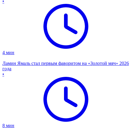
•
4
мин
Ламин Ямаль стал первым фаворитом на «Золотой мяч» 2026
года
•
8
мин