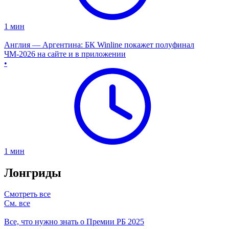
1
мин
Англия — Аргентина: БК Winline покажет полуфинал
ЧМ-2026 на сайте и в приложении
•
1
мин
Лонгриды
Смотреть все
См. все
Все, что нужно знать о Премии РБ 2025