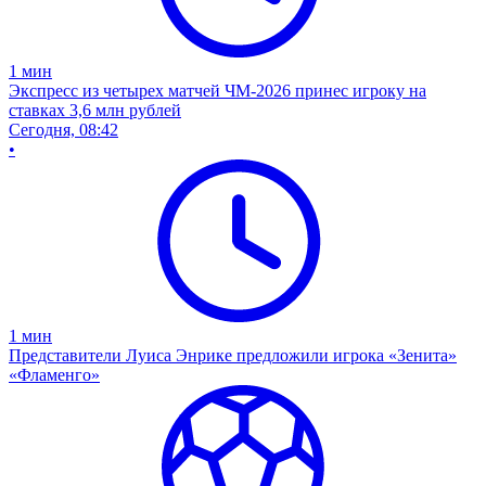
1
мин
Экспресс из четырех матчей ЧМ-2026 принес игроку на
ставках 3,6 млн рублей
Сегодня, 08:42
•
1
мин
Представители Луиса Энрике предложили игрока «Зенита»
«Фламенго»