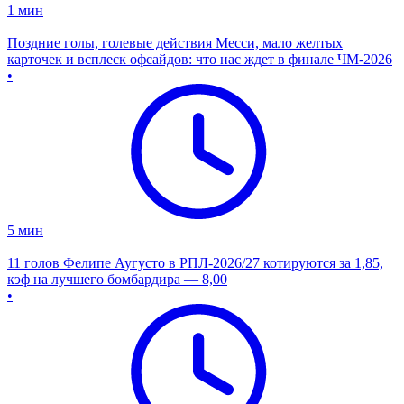
1
мин
Поздние голы, голевые действия Месси, мало желтых
карточек и всплеск офсайдов: что нас ждет в финале ЧМ-2026
•
5
мин
11 голов Фелипе Аугусто в РПЛ-2026/27 котируются за 1,85,
кэф на лучшего бомбардира — 8,00
•