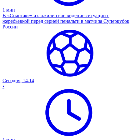
1
мин
В «Спартаке» изложили свое видение ситуации с
жеребьевкой перед серией пенальти в матче за Суперкубок
России
Сегодня, 14:14
•
1
мин