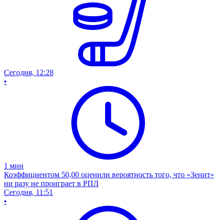
Сегодня, 12:28
•
1
мин
Коэффициентом 50,00 оценили вероятность того, что «Зенит»
ни разу не проиграет в РПЛ
Сегодня, 11:51
•