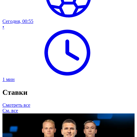
Сегодня, 00:55
•
1
мин
Ставки
Смотреть все
См. все