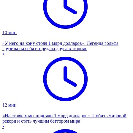
10
мин
«У него на кону стоял 1 млрд долларов». Легенда гольфа
грузила на себя и предала друга в тюрьме
•
12
мин
«На ставках мы подняли 1 млрд долларов». Побить мировой
рекорд и стать лучшим беттором мира
•