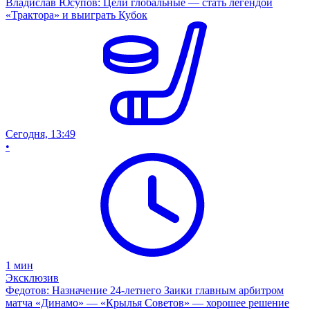
Владислав Юсупов: Цели глобальные — стать легендой
«Трактора» и выиграть Кубок
Сегодня, 13:49
•
1
мин
Эксклюзив
Федотов: Назначение 24-летнего Заики главным арбитром
матча «Динамо» — «Крылья Советов» — хорошее решение