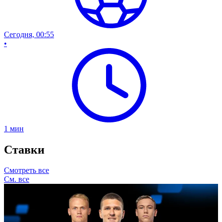
Сегодня, 00:55
•
1
мин
Ставки
Смотреть все
См. все