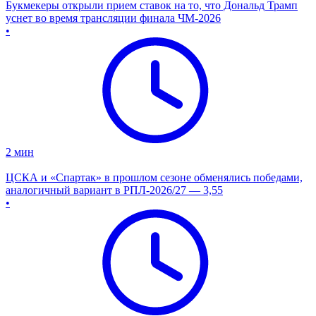
Букмекеры открыли прием ставок на то, что Дональд Трамп
уснет во время трансляции финала ЧМ-2026
•
2
мин
ЦСКА и «Спартак» в прошлом сезоне обменялись победами,
аналогичный вариант в РПЛ-2026/27 — 3,55
•