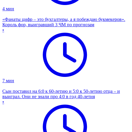
4
мин
«Фанаты цифр – это бухгалтеры, а я побеждаю букмекеров».
Король фор, выигравший 3 ЧМ по прогнозам
•
7
мин
Сын поставил на 6:0 к 60-летию и 5:0 к 50-летию отца – и
выиграл. Они не знали про 4:0 в год 40-летия
•