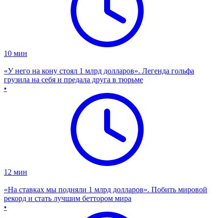
10
мин
«У него на кону стоял 1 млрд долларов». Легенда гольфа
грузила на себя и предала друга в тюрьме
•
12
мин
«На ставках мы подняли 1 млрд долларов». Побить мировой
рекорд и стать лучшим беттором мира
•