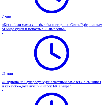
7
мин
«Без гибели мамы я не был бы легендой». Стать Губерниевым
от мира буков и попасть в «Симпсоны»
•
21
мин
«С купона на Супербоул купил частный самолет». Чем живет
и как побеждает лучший игрок БК в мире?
•