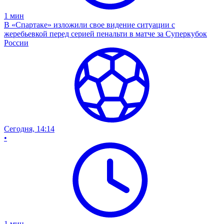
1
мин
В «Спартаке» изложили свое видение ситуации с
жеребьевкой перед серией пенальти в матче за Суперкубок
России
Сегодня, 14:14
•
1
мин