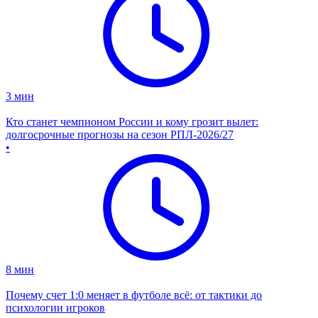
3
мин
Кто станет чемпионом России и кому грозит вылет:
долгосрочные прогнозы на сезон РПЛ-2026/27
•
8
мин
Почему счет 1:0 меняет в футболе всё: от тактики до
психологии игроков