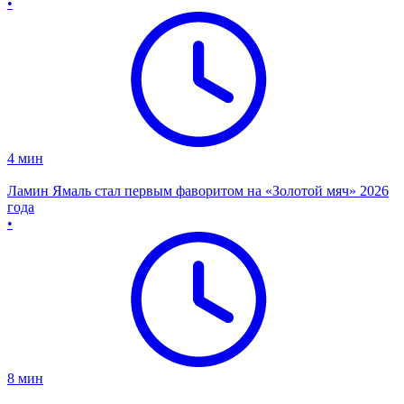
•
4
мин
Ламин Ямаль стал первым фаворитом на «Золотой мяч» 2026
года
•
8
мин