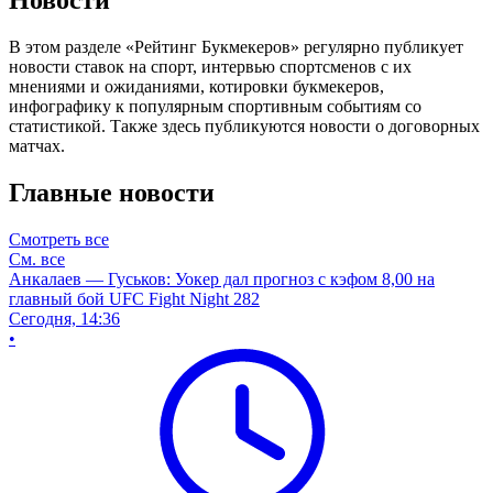
В этом разделе «Рейтинг Букмекеров» регулярно публикует
новости ставок на спорт, интервью спортсменов с их
мнениями и ожиданиями, котировки букмекеров,
инфографику к популярным спортивным событиям со
статистикой. Также здесь публикуются новости о договорных
матчах.
Главные новости
Смотреть все
См. все
Анкалаев — Гуськов: Уокер дал прогноз с кэфом 8,00 на
главный бой UFC Fight Night 282
Сегодня, 14:36
•