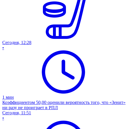
Сегодня, 12:28
•
1
мин
Коэффициентом 50,00 оценили вероятность того, что «Зенит»
ни разу не проиграет в РПЛ
Сегодня, 11:51
•