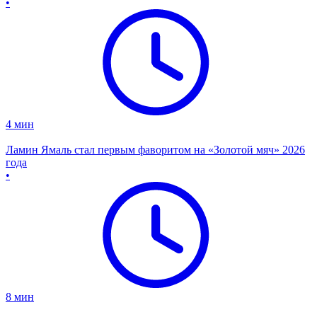
•
4
мин
Ламин Ямаль стал первым фаворитом на «Золотой мяч» 2026
года
•
8
мин