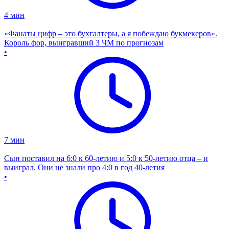
4
мин
«Фанаты цифр – это бухгалтеры, а я побеждаю букмекеров».
Король фор, выигравший 3 ЧМ по прогнозам
•
7
мин
Сын поставил на 6:0 к 60-летию и 5:0 к 50-летию отца – и
выиграл. Они не знали про 4:0 в год 40-летия
•