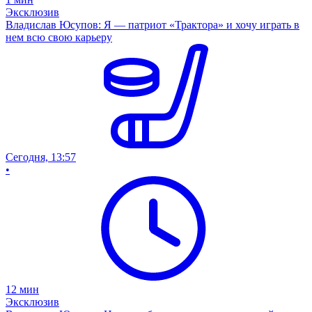
Эксклюзив
Владислав Юсупов: Я — патриот «Трактора» и хочу играть в
нем всю свою карьеру
Сегодня, 13:57
•
12
мин
Эксклюзив