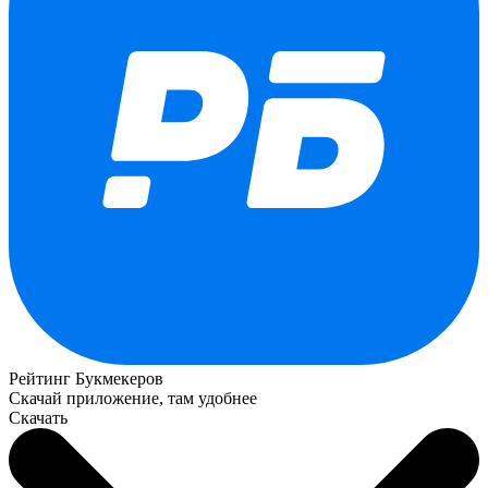
Рейтинг Букмекеров
Скачай приложение, там удобнее
Скачать