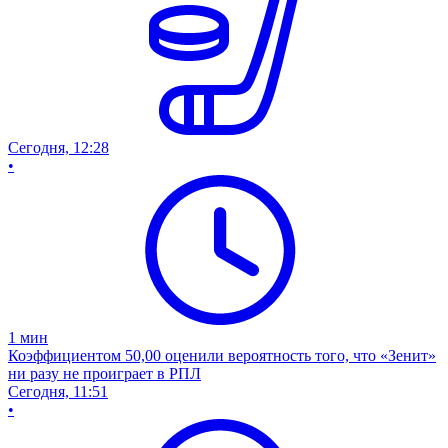
Сегодня, 12:28
•
1
мин
Коэффициентом 50,00 оценили вероятность того, что «Зенит»
ни разу не проиграет в РПЛ
Сегодня, 11:51
•