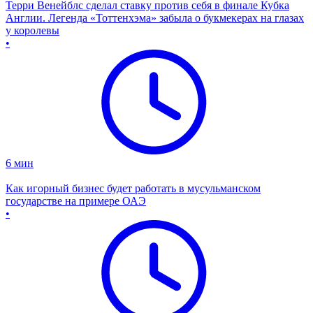
Терри Венейблс сделал ставку против себя в финале Кубка
Англии. Легенда «Тоттенхэма» забыла о букмекерах на глазах
у королевы
•
6
мин
Как игорный бизнес будет работать в мусульманском
государстве на примере ОАЭ
•