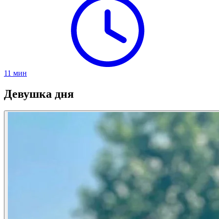
11
мин
Девушка дня