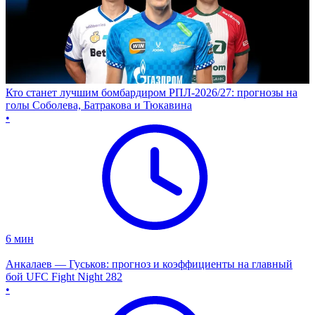
Кто станет лучшим бомбардиром РПЛ-2026/27: прогнозы на
голы Соболева, Батракова и Тюкавина
•
6
мин
Анкалаев — Гуськов: прогноз и коэффициенты на главный
бой UFC Fight Night 282
•