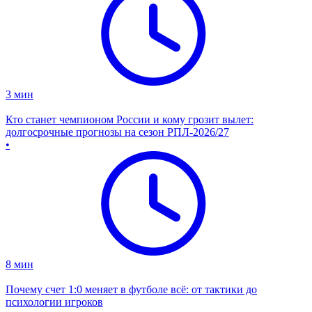
3
мин
Кто станет чемпионом России и кому грозит вылет:
долгосрочные прогнозы на сезон РПЛ-2026/27
•
8
мин
Почему счет 1:0 меняет в футболе всё: от тактики до
психологии игроков