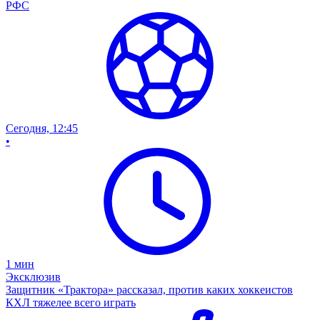
РФС
Сегодня, 12:45
•
1
мин
Эксклюзив
Защитник «Трактора» рассказал, против каких хоккеистов
КХЛ тяжелее всего играть