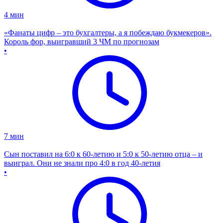
4
мин
«Фанаты цифр – это бухгалтеры, а я побеждаю букмекеров».
Король фор, выигравший 3 ЧМ по прогнозам
•
7
мин
Сын поставил на 6:0 к 60-летию и 5:0 к 50-летию отца – и
выиграл. Они не знали про 4:0 в год 40-летия
•