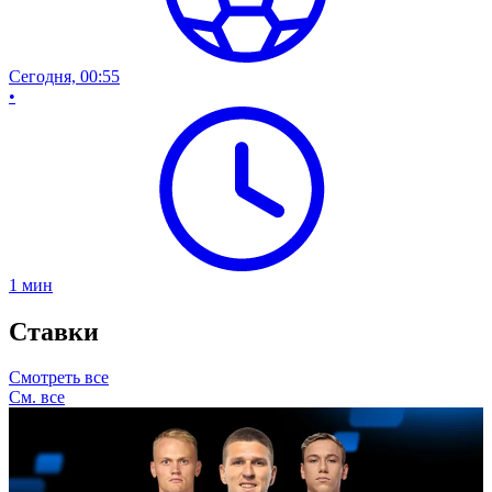
Сегодня, 00:55
•
1
мин
Ставки
Смотреть все
См. все