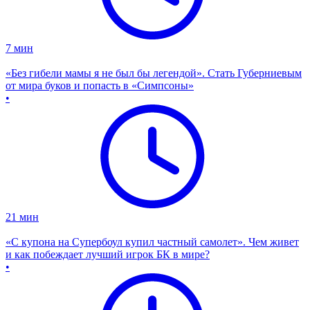
7
мин
«Без гибели мамы я не был бы легендой». Стать Губерниевым
от мира буков и попасть в «Симпсоны»
•
21
мин
«С купона на Супербоул купил частный самолет». Чем живет
и как побеждает лучший игрок БК в мире?
•