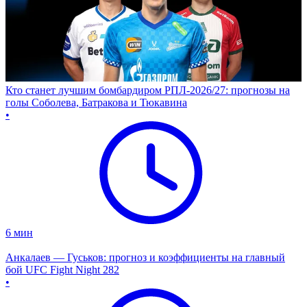
Кто станет лучшим бомбардиром РПЛ-2026/27: прогнозы на
голы Соболева, Батракова и Тюкавина
•
6
мин
Анкалаев — Гуськов: прогноз и коэффициенты на главный
бой UFC Fight Night 282
•