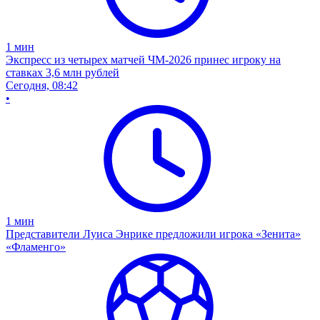
1
мин
Экспресс из четырех матчей ЧМ-2026 принес игроку на
ставках 3,6 млн рублей
Сегодня, 08:42
•
1
мин
Представители Луиса Энрике предложили игрока «Зенита»
«Фламенго»