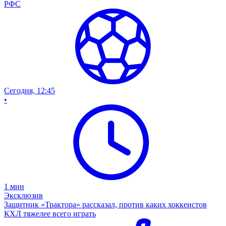
РФС
Сегодня, 12:45
•
1
мин
Эксклюзив
Защитник «Трактора» рассказал, против каких хоккеистов
КХЛ тяжелее всего играть