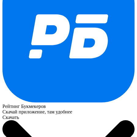
Рейтинг Букмекеров
Скачай приложение, там удобнее
Скачать