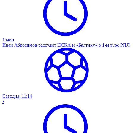
1
мин
Иван Абросимов рассудит ЦСКА и «Балтику» в 1-м туре РПЛ
Сегодня, 11:14
•