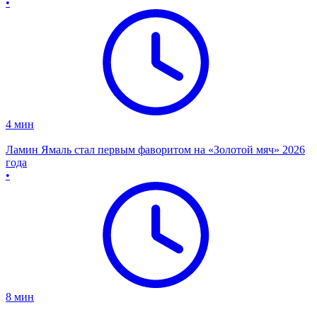
•
4
мин
Ламин Ямаль стал первым фаворитом на «Золотой мяч» 2026
года
•
8
мин