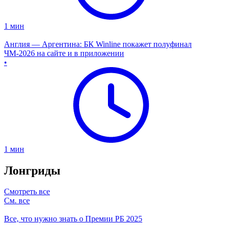
1
мин
Англия — Аргентина: БК Winline покажет полуфинал
ЧМ-2026 на сайте и в приложении
•
1
мин
Лонгриды
Смотреть все
См. все
Все, что нужно знать о Премии РБ 2025