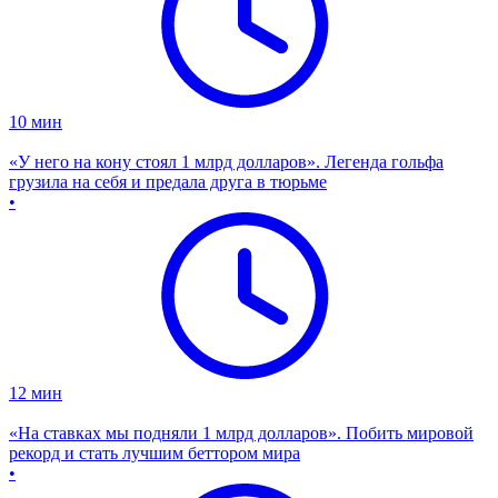
10
мин
«У него на кону стоял 1 млрд долларов». Легенда гольфа
грузила на себя и предала друга в тюрьме
•
12
мин
«На ставках мы подняли 1 млрд долларов». Побить мировой
рекорд и стать лучшим беттором мира
•