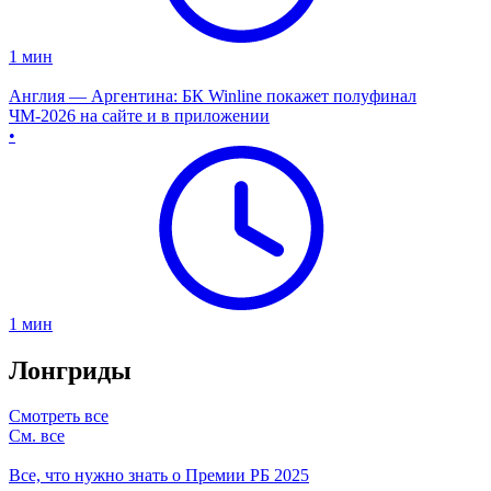
1
мин
Англия — Аргентина: БК Winline покажет полуфинал
ЧМ-2026 на сайте и в приложении
•
1
мин
Лонгриды
Смотреть все
См. все
Все, что нужно знать о Премии РБ 2025