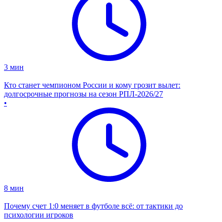
3
мин
Кто станет чемпионом России и кому грозит вылет:
долгосрочные прогнозы на сезон РПЛ-2026/27
•
8
мин
Почему счет 1:0 меняет в футболе всё: от тактики до
психологии игроков