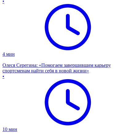
•
4
мин
Олеся Серегина: «Помогаем завершившим карьеру
спортсменам найти себя в новой жизни»
•
10
мин