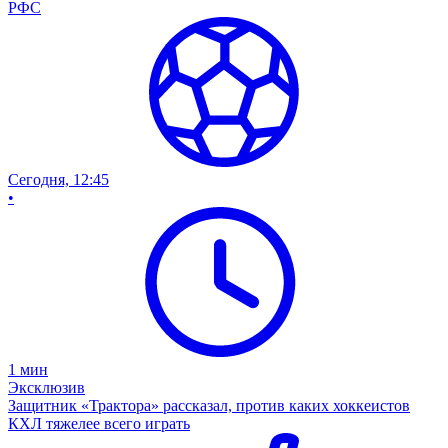
РФС
Сегодня, 12:45
•
1
мин
Эксклюзив
Защитник «Трактора» рассказал, против каких хоккеистов
КХЛ тяжелее всего играть