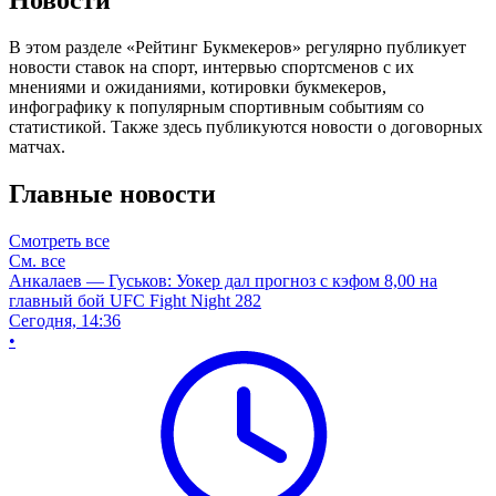
В этом разделе «Рейтинг Букмекеров» регулярно публикует
новости ставок на спорт, интервью спортсменов с их
мнениями и ожиданиями, котировки букмекеров,
инфографику к популярным спортивным событиям со
статистикой. Также здесь публикуются новости о договорных
матчах.
Главные новости
Смотреть все
См. все
Анкалаев — Гуськов: Уокер дал прогноз с кэфом 8,00 на
главный бой UFC Fight Night 282
Сегодня, 14:36
•