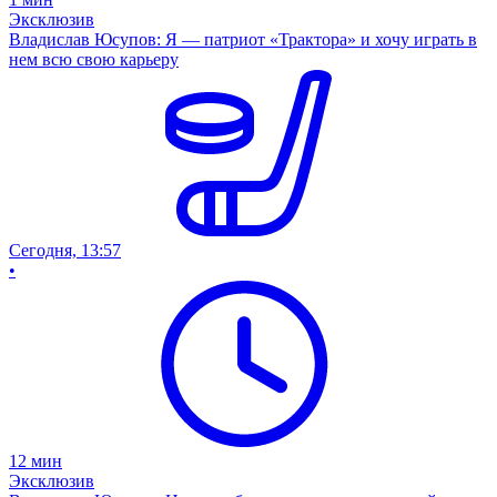
Эксклюзив
Владислав Юсупов: Я — патриот «Трактора» и хочу играть в
нем всю свою карьеру
Сегодня, 13:57
•
12
мин
Эксклюзив