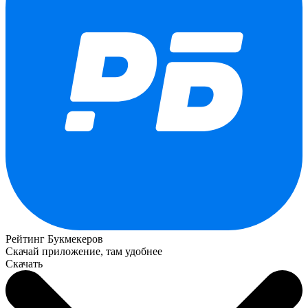
Рейтинг Букмекеров
Скачай приложение, там удобнее
Скачать