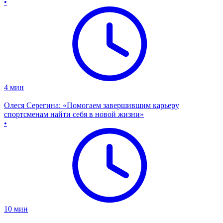
•
4
мин
Олеся Серегина: «Помогаем завершившим карьеру
спортсменам найти себя в новой жизни»
•
10
мин