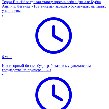
Терри Венейблс сделал ставку против себя в финале Кубка
Англии. Легенда «Тоттенхэма» забыла о букмекерах на глазах
у королевы
•
6
мин
Как игорный бизнес будет работать в мусульманском
государстве на примере ОАЭ
•