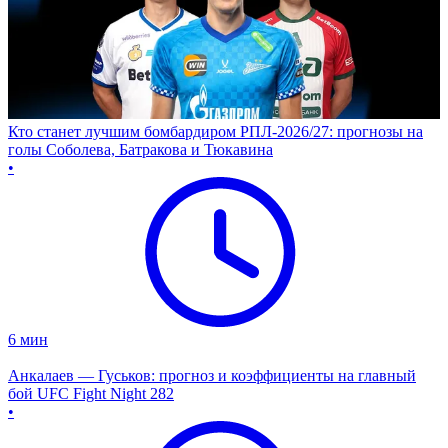
Кто станет лучшим бомбардиром РПЛ-2026/27: прогнозы на
голы Соболева, Батракова и Тюкавина
•
6
мин
Анкалаев — Гуськов: прогноз и коэффициенты на главный
бой UFC Fight Night 282
•