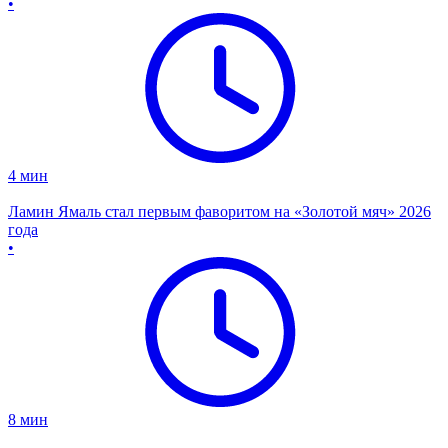
•
4
мин
Ламин Ямаль стал первым фаворитом на «Золотой мяч» 2026
года
•
8
мин