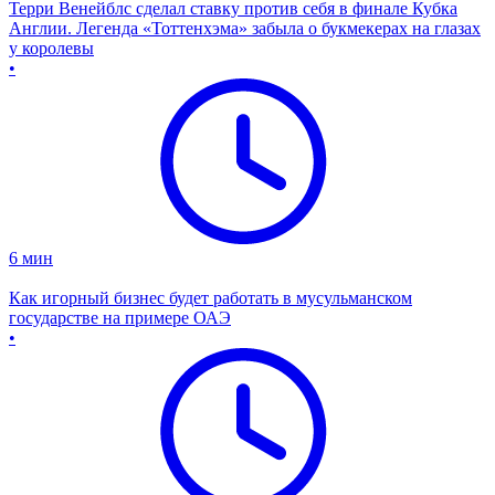
Терри Венейблс сделал ставку против себя в финале Кубка
Англии. Легенда «Тоттенхэма» забыла о букмекерах на глазах
у королевы
•
6
мин
Как игорный бизнес будет работать в мусульманском
государстве на примере ОАЭ
•