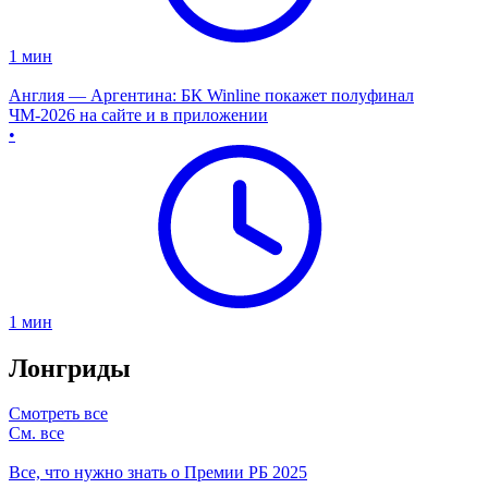
1
мин
Англия — Аргентина: БК Winline покажет полуфинал
ЧМ-2026 на сайте и в приложении
•
1
мин
Лонгриды
Смотреть все
См. все
Все, что нужно знать о Премии РБ 2025