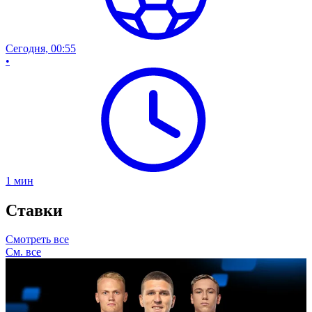
Сегодня, 00:55
•
1
мин
Ставки
Смотреть все
См. все