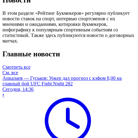
В этом разделе «Рейтинг Букмекеров» регулярно публикует
новости ставок на спорт, интервью спортсменов с их
мнениями и ожиданиями, котировки букмекеров,
инфографику к популярным спортивным событиям со
статистикой. Также здесь публикуются новости о договорных
матчах.
Главные новости
Смотреть все
См. все
Анкалаев — Гуськов: Уокер дал прогноз с кэфом 8,00 на
главный бой UFC Fight Night 282
Сегодня, 14:36
•