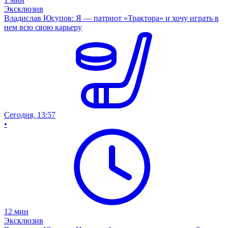
Эксклюзив
Владислав Юсупов: Я — патриот «Трактора» и хочу играть в
нем всю свою карьеру
Сегодня, 13:57
•
12
мин
Эксклюзив