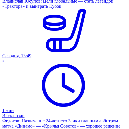
Владислав Юсупов: Цели глобальные — стать легендой
«Трактора» и выиграть Кубок
Сегодня, 13:49
•
1
мин
Эксклюзив
Федотов: Назначение 24-летнего Заики главным арбитром
матча «Динамо» — «Крылья Советов» — хорошее решение