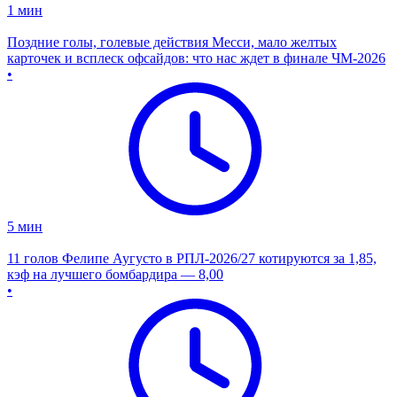
1
мин
Поздние голы, голевые действия Месси, мало желтых
карточек и всплеск офсайдов: что нас ждет в финале ЧМ-2026
•
5
мин
11 голов Фелипе Аугусто в РПЛ-2026/27 котируются за 1,85,
кэф на лучшего бомбардира — 8,00
•