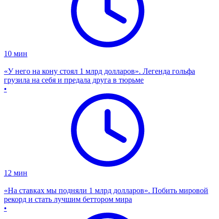
10
мин
«У него на кону стоял 1 млрд долларов». Легенда гольфа
грузила на себя и предала друга в тюрьме
•
12
мин
«На ставках мы подняли 1 млрд долларов». Побить мировой
рекорд и стать лучшим беттором мира
•