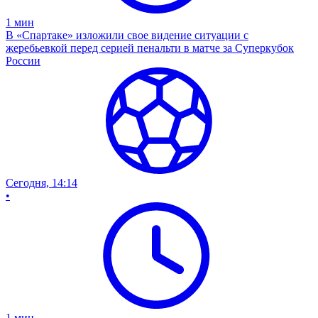
1
мин
В «Спартаке» изложили свое видение ситуации с
жеребьевкой перед серией пенальти в матче за Суперкубок
России
Сегодня, 14:14
•
1
мин