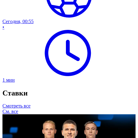
Сегодня, 00:55
•
1
мин
Ставки
Смотреть все
См. все