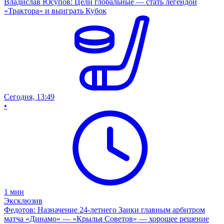
Владислав Юсупов: Цели глобальные — стать легендой
«Трактора» и выиграть Кубок
Сегодня, 13:49
•
1
мин
Эксклюзив
Федотов: Назначение 24-летнего Заики главным арбитром
матча «Динамо» — «Крылья Советов» — хорошее решение