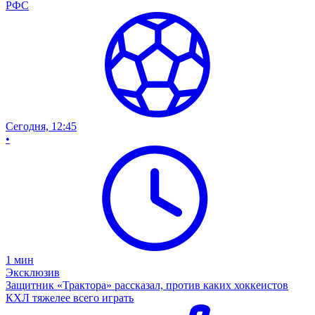
РФС
Сегодня, 12:45
•
1
мин
Эксклюзив
Защитник «Трактора» рассказал, против каких хоккеистов
КХЛ тяжелее всего играть