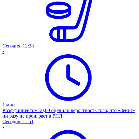
Сегодня, 12:28
•
1
мин
Коэффициентом 50,00 оценили вероятность того, что «Зенит»
ни разу не проиграет в РПЛ
Сегодня, 11:51
•