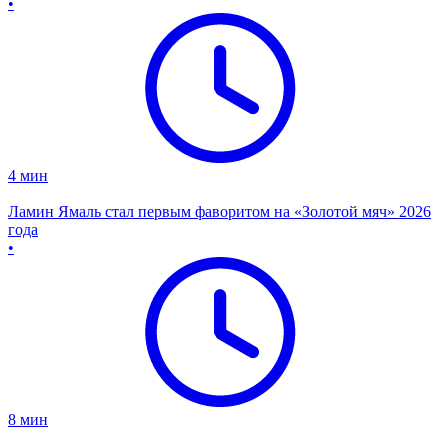
•
4
мин
Ламин Ямаль стал первым фаворитом на «Золотой мяч» 2026
года
•
8
мин