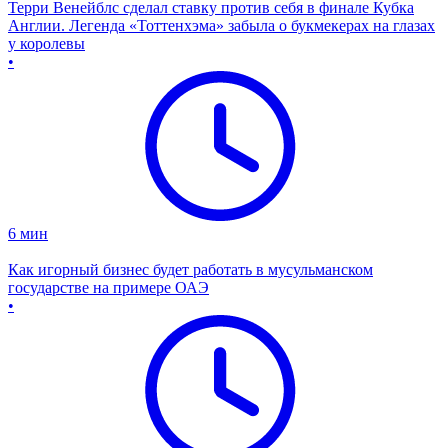
Терри Венейблс сделал ставку против себя в финале Кубка
Англии. Легенда «Тоттенхэма» забыла о букмекерах на глазах
у королевы
•
6
мин
Как игорный бизнес будет работать в мусульманском
государстве на примере ОАЭ
•