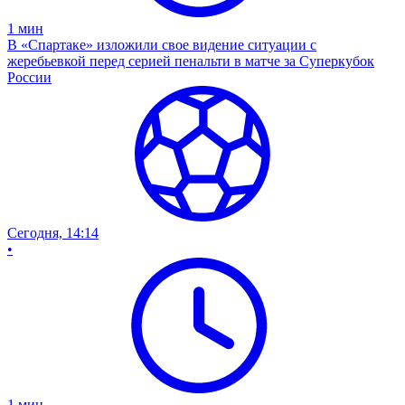
1
мин
В «Спартаке» изложили свое видение ситуации с
жеребьевкой перед серией пенальти в матче за Суперкубок
России
Сегодня, 14:14
•
1
мин