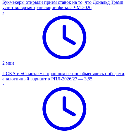
Букмекеры открыли прием ставок на то, что Дональд Трамп
уснет во время трансляции финала ЧМ-2026
•
2
мин
ЦСКА и «Спартак» в прошлом сезоне обменялись победами,
аналогичный вариант в РПЛ-2026/27 — 3,55
•