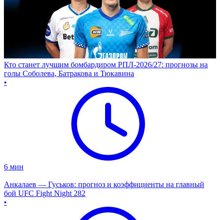
Кто станет лучшим бомбардиром РПЛ-2026/27: прогнозы на
голы Соболева, Батракова и Тюкавина
•
6
мин
Анкалаев — Гуськов: прогноз и коэффициенты на главный
бой UFC Fight Night 282
•