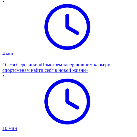
•
4
мин
Олеся Серегина: «Помогаем завершившим карьеру
спортсменам найти себя в новой жизни»
•
10
мин