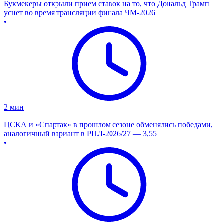
Букмекеры открыли прием ставок на то, что Дональд Трамп
уснет во время трансляции финала ЧМ-2026
•
2
мин
ЦСКА и «Спартак» в прошлом сезоне обменялись победами,
аналогичный вариант в РПЛ-2026/27 — 3,55
•