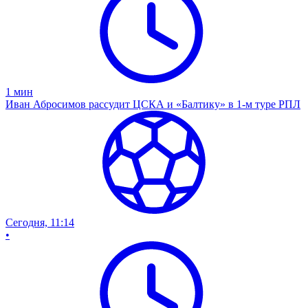
1
мин
Иван Абросимов рассудит ЦСКА и «Балтику» в 1-м туре РПЛ
Сегодня, 11:14
•