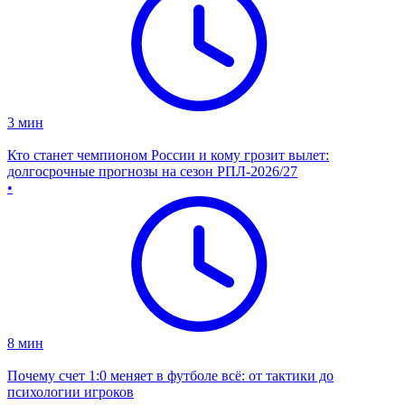
3
мин
Кто станет чемпионом России и кому грозит вылет:
долгосрочные прогнозы на сезон РПЛ-2026/27
•
8
мин
Почему счет 1:0 меняет в футболе всё: от тактики до
психологии игроков