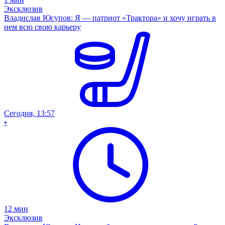
Эксклюзив
Владислав Юсупов: Я — патриот «Трактора» и хочу играть в
нем всю свою карьеру
Сегодня, 13:57
•
12
мин
Эксклюзив