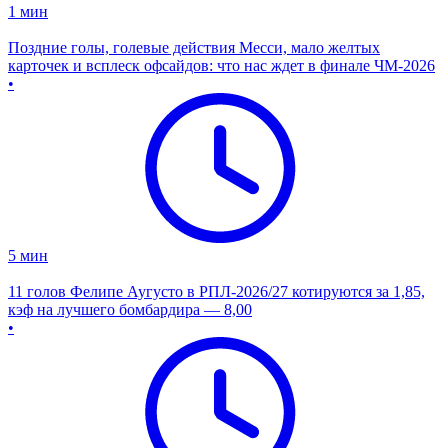
1
мин
Поздние голы, голевые действия Месси, мало желтых
карточек и всплеск офсайдов: что нас ждет в финале ЧМ-2026
•
5
мин
11 голов Фелипе Аугусто в РПЛ-2026/27 котируются за 1,85,
кэф на лучшего бомбардира — 8,00
•