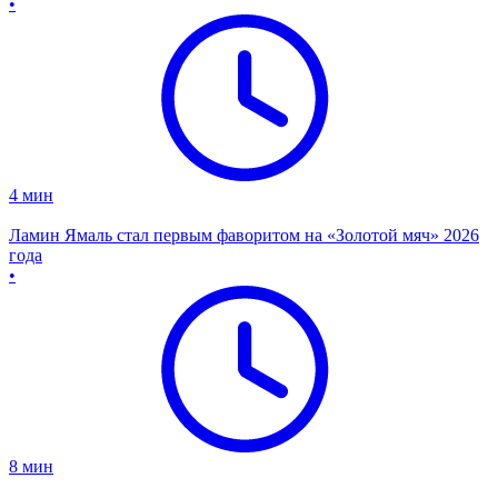
•
4
мин
Ламин Ямаль стал первым фаворитом на «Золотой мяч» 2026
года
•
8
мин