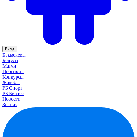
Вход
Букмекеры
Бонусы
Матчи
Прогнозы
Конкурсы
Жалобы
РБ Спорт
РБ Бизнес
Новости
Знания