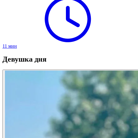
11
мин
Девушка дня